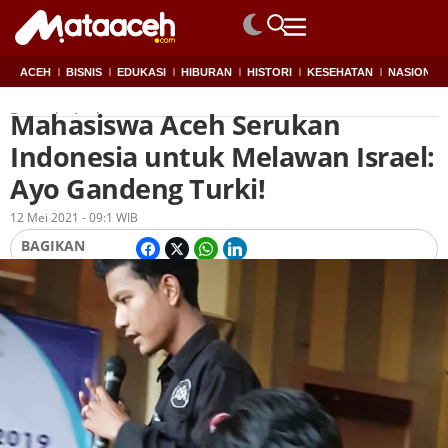
ACEH
BISNIS
EDUKASI
HIBURAN
HISTORI
KESEHATAN
NASIONAL
Mahasiswa Aceh Serukan
Beranda
Aceh
Indonesia untuk Melawan Israel:
Ayo Gandeng Turki!
Oleh
Redaksi
12 Mei 2021 - 09:1 WIB
BAGIKAN