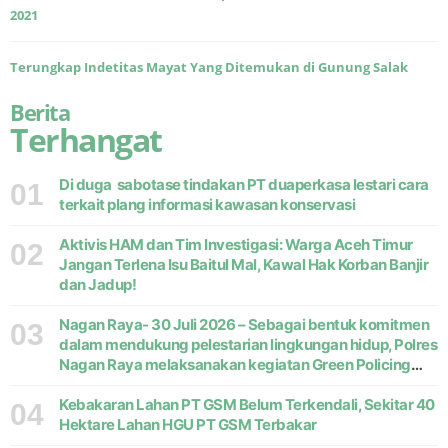
2021
Terungkap Indetitas Mayat Yang Ditemukan di Gunung Salak
Berita
Terhangat
Di duga sabotase tindakan PT duaperkasa lestari cara
01
terkait plang informasi kawasan konservasi
Aktivis HAM dan Tim Investigasi: Warga Aceh Timur
02
Jangan Terlena Isu Baitul Mal, Kawal Hak Korban Banjir
dan Jadup!
Nagan Raya- 30 Juli 2026 – Sebagai bentuk komitmen
03
dalam mendukung pelestarian lingkungan hidup, Polres
Nagan Raya melaksanakan kegiatan Green Policing
melalui gerakan penanaman pohon di Desa Pante Ara,
Kecamatan Beutong, Kabupaten
Kebakaran Lahan PT GSM Belum Terkendali, Sekitar 40
04
Hektare Lahan HGU PT GSM Terbakar