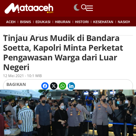
ACEH
BISNIS
EDUKASI
HIBURAN
HISTORI
KESEHATAN
NASIONAL
Tinjau Arus Mudik di Bandara
Beranda
Nasional
Soetta, Kapolri Minta Perketat
Pengawasan Warga dari Luar
Negeri
Oleh
Redaksi
12 Mei 2021 - 10:1 WIB
BAGIKAN