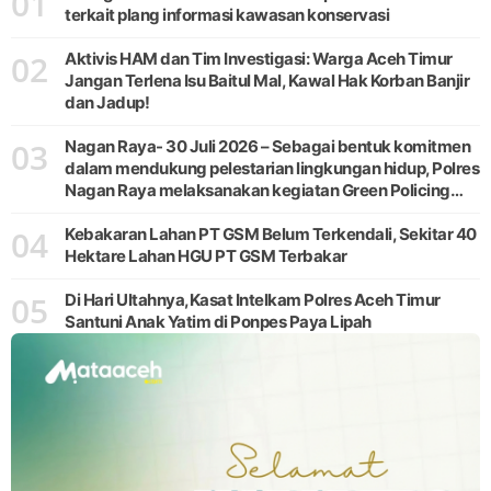
01
terkait plang informasi kawasan konservasi
02
Aktivis HAM dan Tim Investigasi: Warga Aceh Timur
Jangan Terlena Isu Baitul Mal, Kawal Hak Korban Banjir
dan Jadup!
03
Nagan Raya- 30 Juli 2026 – Sebagai bentuk komitmen
dalam mendukung pelestarian lingkungan hidup, Polres
Nagan Raya melaksanakan kegiatan Green Policing
melalui gerakan penanaman pohon di Desa Pante Ara,
04
Kecamatan Beutong, Kabupaten
Kebakaran Lahan PT GSM Belum Terkendali, Sekitar 40
Hektare Lahan HGU PT GSM Terbakar
05
Di Hari Ultahnya,Kasat Intelkam Polres Aceh Timur
Santuni Anak Yatim di Ponpes Paya Lipah