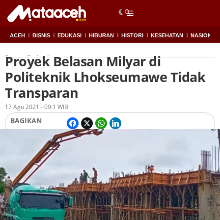
ACEH
BISNIS
EDUKASI
HIBURAN
HISTORI
KESEHATAN
NASIONAL
Proyek Belasan Milyar di
Beranda
Aceh
Politeknik Lhokseumawe Tidak
Transparan
Oleh
Redaksi
17 Agu 2021 - 09:1 WIB
BAGIKAN