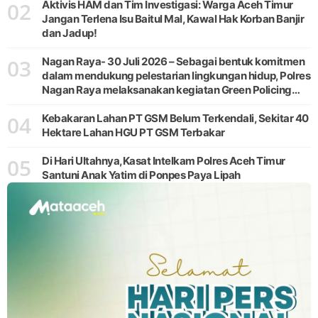
02
Aktivis HAM dan Tim Investigasi: Warga Aceh Timur
Jangan Terlena Isu Baitul Mal, Kawal Hak Korban Banjir
dan Jadup!
03
Nagan Raya- 30 Juli 2026 – Sebagai bentuk komitmen
dalam mendukung pelestarian lingkungan hidup, Polres
Nagan Raya melaksanakan kegiatan Green Policing
melalui gerakan penanaman pohon di Desa Pante Ara,
04
Kecamatan Beutong, Kabupaten
Kebakaran Lahan PT GSM Belum Terkendali, Sekitar 40
Hektare Lahan HGU PT GSM Terbakar
05
Di Hari Ultahnya,Kasat Intelkam Polres Aceh Timur
Santuni Anak Yatim di Ponpes Paya Lipah