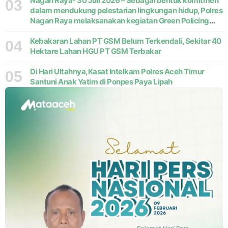
Nagan Raya- 30 Juli 2026 – Sebagai bentuk komitmen
03
dalam mendukung pelestarian lingkungan hidup, Polres
Nagan Raya melaksanakan kegiatan Green Policing
melalui gerakan penanaman pohon di Desa Pante Ara,
Kecamatan Beutong, Kabupaten
Kebakaran Lahan PT GSM Belum Terkendali, Sekitar 40
04
Hektare Lahan HGU PT GSM Terbakar
Di Hari Ultahnya,Kasat Intelkam Polres Aceh Timur
05
Santuni Anak Yatim di Ponpes Paya Lipah