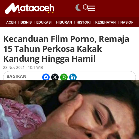
ACEH
BISNIS
EDUKASI
HIBURAN
HISTORI
KESEHATAN
NASIONAL
Kecanduan Film Porno, Remaja
Beranda
Nasional
15 Tahun Perkosa Kakak
Kandung Hingga Hamil
Oleh
Redaksi
28 Nov 2021 - 10:1 WIB
BAGIKAN