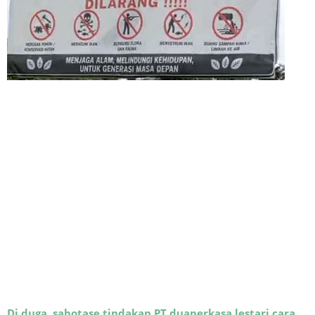
Di duga sabotase tindakan PT duaperkasa lestari cara