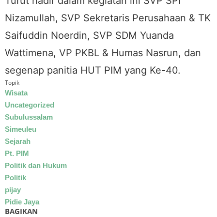
Turut hadir dalam kegiatan ini SVP SPI
Nizamullah, SVP Sekretaris Perusahaan & TK
Saifuddin Noerdin, SVP SDM Yuanda
Wattimena, VP PKBL & Humas Nasrun, dan
segenap panitia HUT PIM yang Ke-40.
Topik
Wisata
Uncategorized
Subulussalam
Simeuleu
Sejarah
Pt. PIM
Politik dan Hukum
Politik
pijay
Pidie Jaya
BAGIKAN