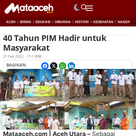
ACEH
BISNIS
EDUKASI
HIBURAN
HISTORI
KESEHATAN
NASIONAL
40 Tahun PIM Hadir untuk
Beranda
Aceh
Masyarakat
Oleh
Redaksi
21 Feb 2022 - 15:1 WIB
BAGIKAN
Mataaceh.com | Aceh Utara –
Sebagai