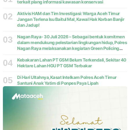
terkait plang informasi kawasan konservasi
Aktivis HAM dan Tim Investigasi: Warga Aceh Timur
02
Jangan Terlena Isu Baitul Mal, Kawal Hak Korban Banjir
dan Jadup!
Nagan Raya- 30 Juli 2026 – Sebagai bentuk komitmen
03
dalam mendukung pelestarian lingkungan hidup, Polres
Nagan Raya melaksanakan kegiatan Green Policing
melalui gerakan penanaman pohon di Desa Pante Ara,
Kecamatan Beutong, Kabupaten
Kebakaran Lahan PT GSM Belum Terkendali, Sekitar 40
04
Hektare Lahan HGU PT GSM Terbakar
Di Hari Ultahnya,Kasat Intelkam Polres Aceh Timur
05
Santuni Anak Yatim di Ponpes Paya Lipah