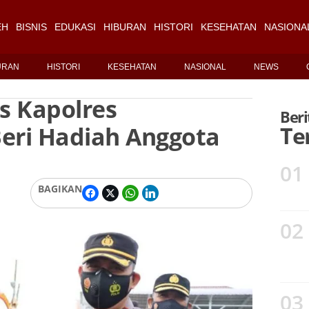
EH
BISNIS
EDUKASI
HIBURAN
HISTORI
KESEHATAN
NASIONA
URAN
HISTORI
KESEHATAN
NASIONAL
NEWS
s Kapolres
Beri
ri Hadiah Anggota
Te
01
BAGIKAN
02
03