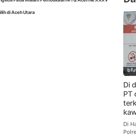
lih di Aceh Utara
Di 
PT 
ter
kaw
Di H
Polr