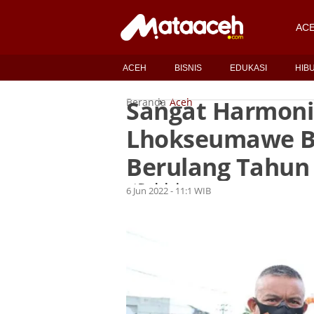
AC
ACEH
BISNIS
EDUKASI
HIB
Sangat Harmoni
Beranda
Aceh
Lhokseumawe Be
Berulang Tahun
Redaksi
Oleh
6 Jun 2022 - 11:1 WIB