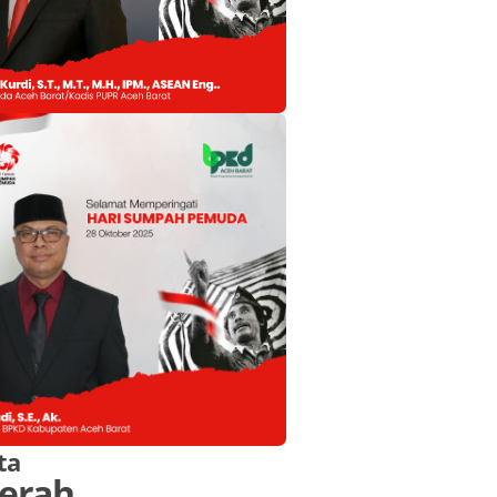
ta
erah