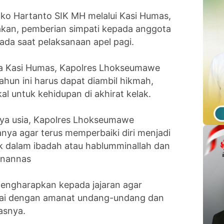
o Hartanto SIK MH melalui Kasi Humas,
akan, pemberian simpati kepada anggota
ada saat pelaksanaan apel pagi.
ta Kasi Humas, Kapolres Lhokseumawe
hun ini harus dapat diambil hikmah,
l untuk kehidupan di akhirat kelak.
ya usia, Kapolres Lhokseumawe
a agar terus memperbaiki diri menjadi
aik dalam ibadah atau hablumminallah dan
inannas
engharapkan kepada jajaran agar
uai dengan amanat undang-undang dan
asnya.