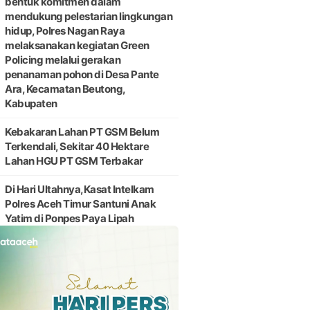
bentuk komitmen dalam
mendukung pelestarian lingkungan
hidup, Polres Nagan Raya
melaksanakan kegiatan Green
Policing melalui gerakan
penanaman pohon di Desa Pante
Ara, Kecamatan Beutong,
Kabupaten
Kebakaran Lahan PT GSM Belum
Terkendali, Sekitar 40 Hektare
Lahan HGU PT GSM Terbakar
Di Hari Ultahnya,Kasat Intelkam
Polres Aceh Timur Santuni Anak
Yatim di Ponpes Paya Lipah