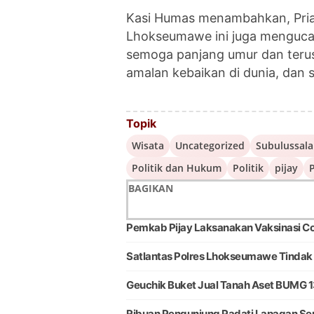
Kasi Humas menambahkan, Pria 
Lhokseumawe ini juga mengucap
semoga panjang umur dan teru
amalan kebaikan di dunia, dan 
Topik
Wisata
Uncategorized
Subulussal
Politik dan Hukum
Politik
pijay
P
BAGIKAN
Pemkab Pijay Laksanakan Vaksinasi Cov
Satlantas Polres Lhokseumawe Tindak 
Geuchik Buket Jual Tanah Aset BUMG 1
Ribuan Pengunjung Padati Lapagan 