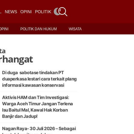
L
NEWS
OPINI
POLITIK DAN HUKUM
WISATA
OPINI
POLITIK DAN HUKUM
WISATA
ta
rhangat
Di duga sabotase tindakan PT
duaperkasa lestari cara terkait plang
informasi kawasan konservasi
Aktivis HAM dan Tim Investigasi:
Warga Aceh Timur Jangan Terlena
Isu Baitul Mal, Kawal Hak Korban
Banjir dan Jadup!
Nagan Raya- 30 Juli 2026 – Sebagai