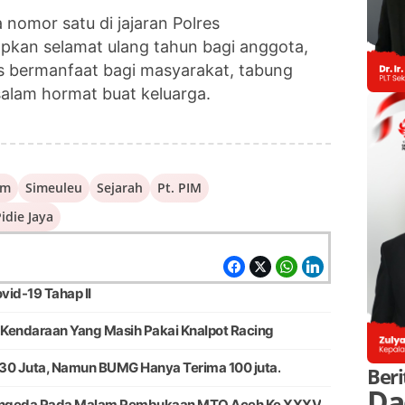
nomor satu di jajaran Polres
kan selamat ulang tahun bagi anggota,
s bermanfaat bagi masyarakat, tabung
salam hormat buat keluarga.
am
Simeuleu
Sejarah
Pt. PIM
idie Jaya
id-19 Tahap II
Kendaraan Yang Masih Pakai Knalpot Racing
30 Juta, Namun BUMG Hanya Terima 100 juta.
Beri
Da
Sengeda Pada Malam Pembukaan MTQ Aceh Ke XXXV