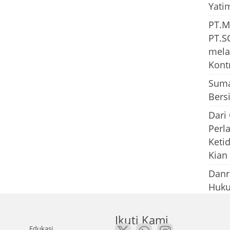
Yati
PT.M
PT.S
mela
Kont
Suma
Bersi
Dari
Perl
Keti
Kian
Danr
Huku
Ikuti Kami
Edukasi