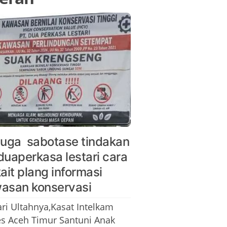
duga sabotase tindakan
duaperkasa lestari cara
kait plang informasi
asan konservasi
ari Ultahnya,Kasat Intelkam
es Aceh Timur Santuni Anak