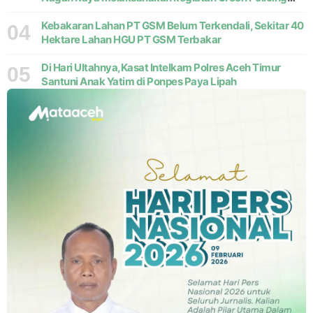
melalui gerakan penanaman pohon di Desa Pante Ara,
Kecamatan Beutong, Kabupaten
Kebakaran Lahan PT GSM Belum Terkendali, Sekitar 40
04
Hektare Lahan HGU PT GSM Terbakar
Di Hari Ultahnya,Kasat Intelkam Polres Aceh Timur
05
Santuni Anak Yatim di Ponpes Paya Lipah