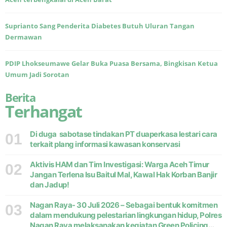
Suprianto Sang Penderita Diabetes Butuh Uluran Tangan
Dermawan
PDIP Lhokseumawe Gelar Buka Puasa Bersama, Bingkisan Ketua
Umum Jadi Sorotan
Berita
Terhangat
Di duga sabotase tindakan PT duaperkasa lestari cara
01
terkait plang informasi kawasan konservasi
Aktivis HAM dan Tim Investigasi: Warga Aceh Timur
02
Jangan Terlena Isu Baitul Mal, Kawal Hak Korban Banjir
dan Jadup!
Nagan Raya- 30 Juli 2026 – Sebagai bentuk komitmen
03
dalam mendukung pelestarian lingkungan hidup, Polres
Nagan Raya melaksanakan kegiatan Green Policing