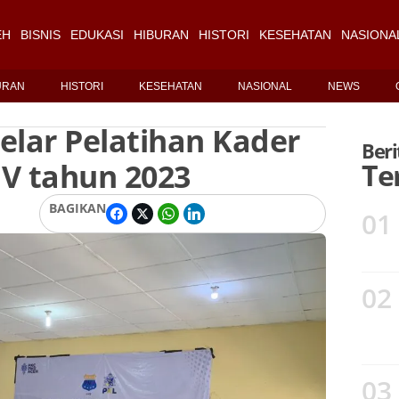
EH
BISNIS
EDUKASI
HIBURAN
HISTORI
KESEHATAN
NASIONA
URAN
HISTORI
KESEHATAN
NASIONAL
NEWS
elar Pelatihan Kader
Beri
lV tahun 2023
Te
BAGIKAN
01
02
03