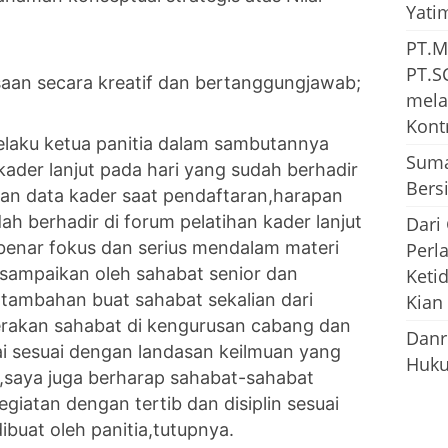
Yati
PT.M
PT.S
saan secara kreatif dan bertanggungjawab;
mela
Kont
laku ketua panitia dalam sambutannya
Suma
ader lanjut pada hari yang sudah berhadir
Bersi
an data kader saat pendaftaran,harapan
h berhadir di forum pelatihan kader lanjut
Dari
 -benar fokus dan serius mendalam materi
Perl
isampaikan oleh sahabat senior dan
Keti
 tambahan buat sahabat sekalian dari
Kian
rakan sahabat di kengurusan cabang dan
Danr
lai sesuai dengan landasan keilmuan yang
Huku
ni,saya juga berharap sahabat-sahabat
giatan dengan tertib dan disiplin sesuai
buat oleh panitia,tutupnya.