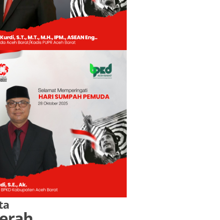
ta
erah