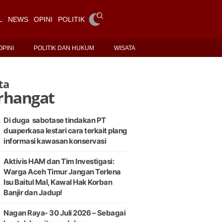
L
NEWS
OPINI
POLITIK DAN HUKUM
WISATA
OPINI
POLITIK DAN HUKUM
WISATA
ta
rhangat
Di duga sabotase tindakan PT
duaperkasa lestari cara terkait plang
informasi kawasan konservasi
Aktivis HAM dan Tim Investigasi:
Warga Aceh Timur Jangan Terlena
Isu Baitul Mal, Kawal Hak Korban
Banjir dan Jadup!
Nagan Raya- 30 Juli 2026 – Sebagai