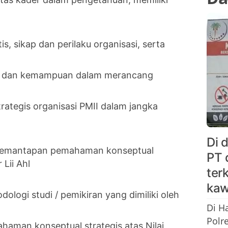
s, sikap dan perilaku organisasi, serta
an dan kemampuan dalam merancang
tegis organisasi PMII dalam jangka
Di 
u Pemantapan pemahaman konseptual
PT 
 Lii Ahl
ter
kaw
logi studi / pemikiran yang dimiliki oleh
Di H
Polr
aman konseptual strategis atas Nilai