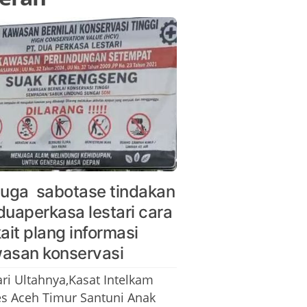
duga sabotase tindakan
duaperkasa lestari cara
kait plang informasi
asan konservasi
ari Ultahnya,Kasat Intelkam
es Aceh Timur Santuni Anak