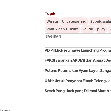
Topik
Wisata
Uncategorized
Subulussal
Politik dan Hukum
Politik
pijay
P
BAGIKAN
PD PII Lhokseumawe Launching Progra
FAKSI Sarankan APDESI dan Aparat De
Potensi Peternakan Ayam Layer, Sang
UAH : Untuk Penyebar Fitnah Tolong Ja
Sosok Pang Ucok yang Dikenal Murah H
Kategori