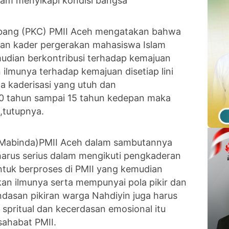
am menyikapi kondisi bangsa”
abang (PKC) PMII Aceh mengatakan bahwa
san kader pergerakan mahasiswa Islam
mudian berkontribusi terhadap kemajuan
ilmunya terhadap kemajuan disetiap lini
a kaderisasi yang utuh dan
 10 tahun sampai 15 tahun kedepan maka
i,tutupnya.
 (Mabinda)PMII Aceh dalam sambutannya
arus serius dalam mengikuti pengkaderan
ntuk berproses di PMII yang kemudian
n ilmunya serta mempunyai pola pikir dan
dasan pikiran warga Nahdiyin juga harus
, spritual dan kecerdasan emosional itu
sahabat PMII.