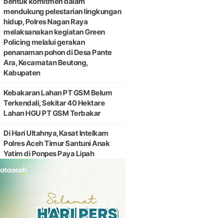
bentuk komitmen dalam
mendukung pelestarian lingkungan
hidup, Polres Nagan Raya
melaksanakan kegiatan Green
Policing melalui gerakan
penanaman pohon di Desa Pante
Ara, Kecamatan Beutong,
Kabupaten
Kebakaran Lahan PT GSM Belum
Terkendali, Sekitar 40 Hektare
Lahan HGU PT GSM Terbakar
Di Hari Ultahnya,Kasat Intelkam
Polres Aceh Timur Santuni Anak
Yatim di Ponpes Paya Lipah