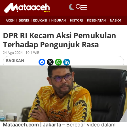
ACEH
BISNIS
EDUKASI
HIBURAN
HISTORI
KESEHATAN
NASIONAL
DPR RI Kecam Aksi Pemukulan
Beranda
Pemerintah
Terhadap Pengunjuk Rasa
Oleh
Redaksi
24 Agu 2024 - 10:1 WIB
BAGIKAN
Mataaceh.com | Jakarta –
Beredar video dalam