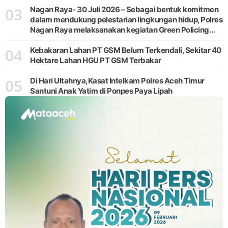
03
Nagan Raya- 30 Juli 2026 – Sebagai bentuk komitmen
dalam mendukung pelestarian lingkungan hidup, Polres
Nagan Raya melaksanakan kegiatan Green Policing
melalui gerakan penanaman pohon di Desa Pante Ara,
04
Kecamatan Beutong, Kabupaten
Kebakaran Lahan PT GSM Belum Terkendali, Sekitar 40
Hektare Lahan HGU PT GSM Terbakar
05
Di Hari Ultahnya,Kasat Intelkam Polres Aceh Timur
Santuni Anak Yatim di Ponpes Paya Lipah