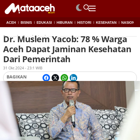
ACEH
BISNIS
EDUKASI
HIBURAN
HISTORI
KESEHATAN
NASIONAL
Dr. Muslem Yacob: 78 % Warga
Beranda
Banda Aceh
Aceh Dapat Jaminan Kesehatan
Dari Pemerintah
Oleh
Redaksi
31 Okt 2024 - 23:1 WIB
BAGIKAN