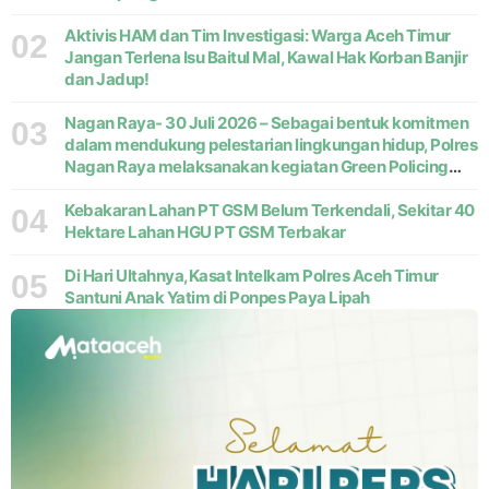
Aktivis HAM dan Tim Investigasi: Warga Aceh Timur
02
Jangan Terlena Isu Baitul Mal, Kawal Hak Korban Banjir
dan Jadup!
Nagan Raya- 30 Juli 2026 – Sebagai bentuk komitmen
03
dalam mendukung pelestarian lingkungan hidup, Polres
Nagan Raya melaksanakan kegiatan Green Policing
melalui gerakan penanaman pohon di Desa Pante Ara,
Kecamatan Beutong, Kabupaten
Kebakaran Lahan PT GSM Belum Terkendali, Sekitar 40
04
Hektare Lahan HGU PT GSM Terbakar
Di Hari Ultahnya,Kasat Intelkam Polres Aceh Timur
05
Santuni Anak Yatim di Ponpes Paya Lipah