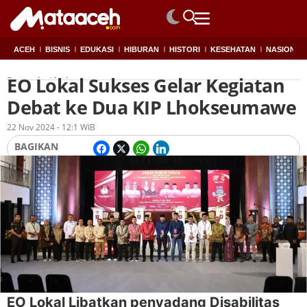
ACEH
BISNIS
EDUKASI
HIBURAN
HISTORI
KESEHATAN
NASIONAL
EO Lokal Sukses Gelar Kegiatan
Beranda
Lhokseumawe
Debat ke Dua KIP Lhokseumawe
Oleh
Redaksi
22 Nov 2024 - 12:1 WIB
BAGIKAN
EO Lokal Libatkan penyadang Disabilitas