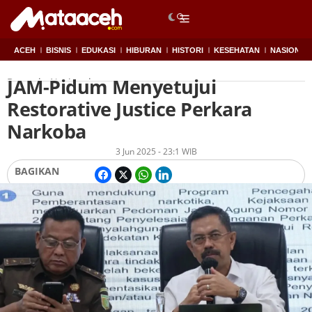
ACEH
BISNIS
EDUKASI
HIBURAN
HISTORI
KESEHATAN
NASIONAL
JAM-Pidum Menyetujui
Beranda
Nasional
Restorative Justice Perkara
Narkoba
Oleh
Redaksi
3 Jun 2025 - 23:1 WIB
BAGIKAN