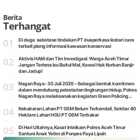
Berita
Terhangat
01
Di duga sabotase tindakan PT duaperkasa lestari cara
terkait plang informasi kawasan konservasi
02
Aktivis HAM dan Tim Investigasi: Warga Aceh Timur
Jangan Terlena Isu Baitul Mal, Kawal Hak Korban Banjir
dan Jadup!
03
Nagan Raya- 30 Juli 2026 – Sebagai bentuk komitmen
dalam mendukung pelestarian lingkungan hidup, Polres
Nagan Raya melaksanakan kegiatan Green Policing
melalui gerakan penanaman pohon di Desa Pante Ara,
04
Kecamatan Beutong, Kabupaten
Kebakaran Lahan PT GSM Belum Terkendali, Sekitar 40
Hektare Lahan HGU PT GSM Terbakar
05
Di Hari Ultahnya,Kasat Intelkam Polres Aceh Timur
Santuni Anak Yatim di Ponpes Paya Lipah