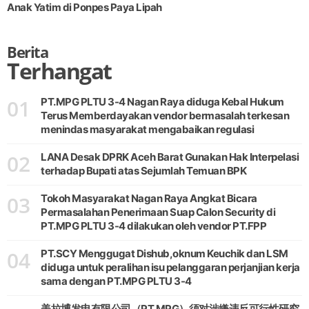
Anak Yatim di Ponpes Paya Lipah
Berita
Terhangat
01
PT.MPG PLTU 3-4 Nagan Raya diduga Kebal Hukum
Terus Memberdayakan vendor bermasalah terkesan
menindas masyarakat mengabaikan regulasi
02
LANA Desak DPRK Aceh Barat Gunakan Hak Interpelasi
terhadap Bupati atas Sejumlah Temuan BPK
03
Tokoh Masyarakat Nagan Raya Angkat Bicara
Permasalahan Penerimaan Suap Calon Security di
PT.MPG PLTU 3-4 dilakukan oleh vendor PT.FPP
04
PT.SCY Menggugat Dishub,oknum Keuchik dan LSM
diduga untuk peralihan isu pelanggaran perjanjian kerja
sama dengan PT.MPG PLTU 3-4
美拉博发电有限公司（PT.MPG）须对涉嫌违反可行性研究