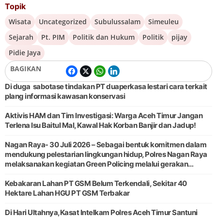
Topik
Wisata
Uncategorized
Subulussalam
Simeuleu
Sejarah
Pt. PIM
Politik dan Hukum
Politik
pijay
Pidie Jaya
BAGIKAN
Di duga sabotase tindakan PT duaperkasa lestari cara terkait
plang informasi kawasan konservasi
Aktivis HAM dan Tim Investigasi: Warga Aceh Timur Jangan
Terlena Isu Baitul Mal, Kawal Hak Korban Banjir dan Jadup!
Nagan Raya- 30 Juli 2026 – Sebagai bentuk komitmen dalam
mendukung pelestarian lingkungan hidup, Polres Nagan Raya
melaksanakan kegiatan Green Policing melalui gerakan
penanaman pohon di Desa Pante Ara, Kecamatan Beutong,
Kabupaten
Kebakaran Lahan PT GSM Belum Terkendali, Sekitar 40
Hektare Lahan HGU PT GSM Terbakar
Di Hari Ultahnya,Kasat Intelkam Polres Aceh Timur Santuni