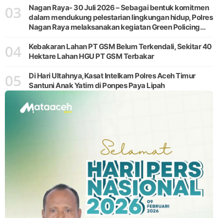
03
Nagan Raya- 30 Juli 2026 – Sebagai bentuk komitmen
dalam mendukung pelestarian lingkungan hidup, Polres
Nagan Raya melaksanakan kegiatan Green Policing
melalui gerakan penanaman pohon di Desa Pante Ara,
04
Kecamatan Beutong, Kabupaten
Kebakaran Lahan PT GSM Belum Terkendali, Sekitar 40
Hektare Lahan HGU PT GSM Terbakar
05
Di Hari Ultahnya,Kasat Intelkam Polres Aceh Timur
Santuni Anak Yatim di Ponpes Paya Lipah