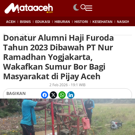
ACEH
BISNIS
EDUKASI
HIBURAN
HISTORI
KESEHATAN
NASIONAL
Donatur Alumni Haji Furoda
Beranda
Pidie Jaya
Tahun 2023 Dibawah PT Nur
Ramadhan Yogjakarta,
Wakafkan Sumur Bor Bagi
Masyarakat di Pijay Aceh
Oleh
Lukman
2 Feb 2026 - 19:1 WIB
BAGIKAN