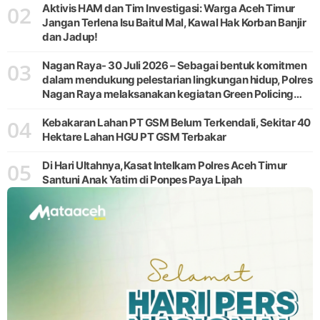
02
Aktivis HAM dan Tim Investigasi: Warga Aceh Timur
Jangan Terlena Isu Baitul Mal, Kawal Hak Korban Banjir
dan Jadup!
03
Nagan Raya- 30 Juli 2026 – Sebagai bentuk komitmen
dalam mendukung pelestarian lingkungan hidup, Polres
Nagan Raya melaksanakan kegiatan Green Policing
melalui gerakan penanaman pohon di Desa Pante Ara,
04
Kecamatan Beutong, Kabupaten
Kebakaran Lahan PT GSM Belum Terkendali, Sekitar 40
Hektare Lahan HGU PT GSM Terbakar
05
Di Hari Ultahnya,Kasat Intelkam Polres Aceh Timur
Santuni Anak Yatim di Ponpes Paya Lipah