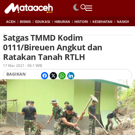
ACEH
BISNIS
EDUKASI
HIBURAN
HISTORI
KESEHATAN
NASIONAL
Satgas TMMD Kodim
Beranda
Aceh
0111/Bireuen Angkut dan
Ratakan Tanah RTLH
Oleh
Redaksi
17 Mar 2021 - 06:1 WIB
BAGIKAN