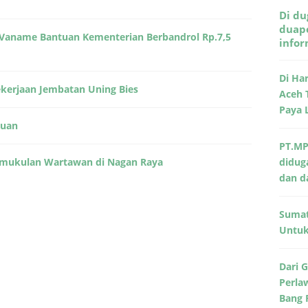
Di du
duape
k Vaname Bantuan Kementerian Berbandrol Rp.7,5
info
Di Ha
ekerjaan Jembatan Uning Bies
Aceh 
Paya 
tuan
PT.MP
Pemukulan Wartawan di Nagan Raya
didug
dan d
Sumat
Untuk 
Dari 
Perla
Bang 