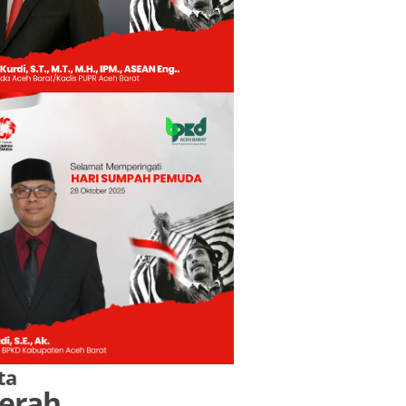
ta
erah