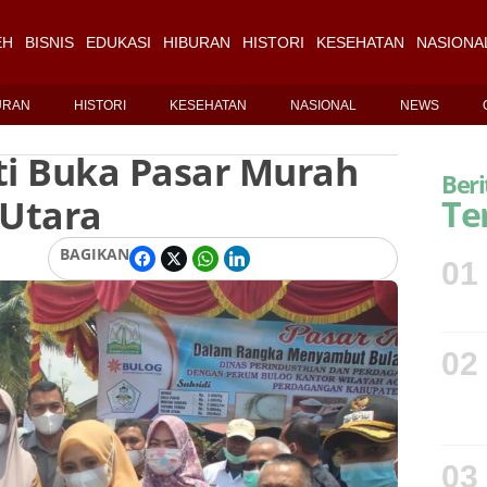
EH
BISNIS
EDUKASI
HIBURAN
HISTORI
KESEHATAN
NASIONA
URAN
HISTORI
KESEHATAN
NASIONAL
NEWS
ti Buka Pasar Murah
Beri
 Utara
Te
BAGIKAN
01
02
03