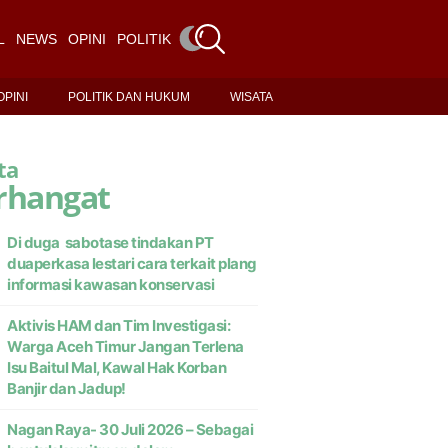
L
NEWS
OPINI
POLITIK DAN HUKUM
WISATA
OPINI
POLITIK DAN HUKUM
WISATA
ta
rhangat
Di duga sabotase tindakan PT
duaperkasa lestari cara terkait plang
informasi kawasan konservasi
Aktivis HAM dan Tim Investigasi:
Warga Aceh Timur Jangan Terlena
Isu Baitul Mal, Kawal Hak Korban
Banjir dan Jadup!
Nagan Raya- 30 Juli 2026 – Sebagai