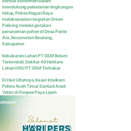
bentuk komitmen dalam
mendukung pelestarian lingkungan
hidup, Polres Nagan Raya
melaksanakan kegiatan Green
Policing melalui gerakan
penanaman pohon di Desa Pante
Ara, Kecamatan Beutong,
Kabupaten
Kebakaran Lahan PT GSM Belum
Terkendali, Sekitar 40 Hektare
Lahan HGU PT GSM Terbakar
Di Hari Ultahnya,Kasat Intelkam
Polres Aceh Timur Santuni Anak
Yatim di Ponpes Paya Lipah