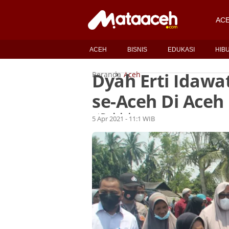
AC
ACEH
BISNIS
EDUKASI
HIB
Dyah Erti Idawa
Beranda
Aceh
se-Aceh Di Aceh
Redaksi
Oleh
5 Apr 2021 - 11:1 WIB