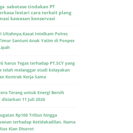
ga sabotase tindakan PT
rkasa lestari cara terkait plang
rmasi kawasan konservasi
ri Ultahnya,Kasat Intelkam Polres
Timur Santuni Anak Yatim di Ponpes
Lipah
G harus Tegas terhadap PT.SCY yang
a telah melanggar studi kelayakan
an Kontrak Kerja Sama
era Terang untuk Energi Bersih
disiarkan 11 Juli 2026
Gugatan Rp100 Triliun hingga
wanan terhadap Ketidakadilan, Nama
Rius Kian Disorot