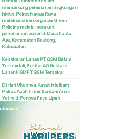
bentuk komitmen dalam
mendukung pelestarian lingkungan
hidup, Polres Nagan Raya
melaksanakan kegiatan Green
Policing melalui gerakan
penanaman pohon di Desa Pante
Ara, Kecamatan Beutong,
Kabupaten
Kebakaran Lahan PT GSM Belum
Terkendali, Sekitar 40 Hektare
Lahan HGU PT GSM Terbakar
Di Hari Ultahnya,Kasat Intelkam
Polres Aceh Timur Santuni Anak
Yatim di Ponpes Paya Lipah