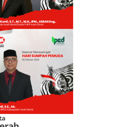
ta
erah