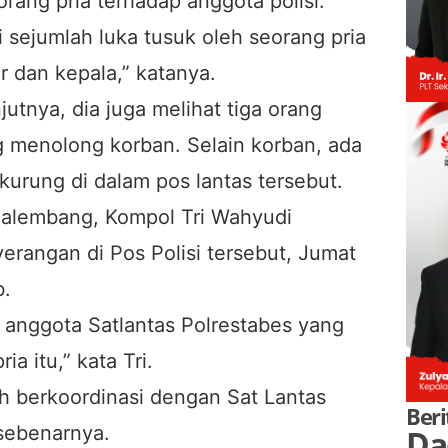
rang pria terhadap anggota polisi.
mi sejumlah luka tusuk oleh seorang pria
er dan kepala,” katanya.
jutnya, dia juga melihat tiga orang
 menolong korban. Selain korban, ada
kurung di dalam pos lantas tersebut.
Palembang, Kompol Tri Wahyudi
rangan di Pos Polisi tersebut, Jumat
b.
g anggota Satlantas Polrestabes yang
a itu,” kata Tri.
sih berkoordinasi dengan Sat Lantas
Beri
 sebenarnya.
Da