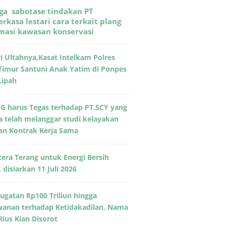
ga sabotase tindakan PT
rkasa lestari cara terkait plang
rmasi kawasan konservasi
ri Ultahnya,Kasat Intelkam Polres
Timur Santuni Anak Yatim di Ponpes
Lipah
G harus Tegas terhadap PT.SCY yang
a telah melanggar studi kelayakan
an Kontrak Kerja Sama
era Terang untuk Energi Bersih
disiarkan 11 Juli 2026
Gugatan Rp100 Triliun hingga
wanan terhadap Ketidakadilan, Nama
Rius Kian Disorot