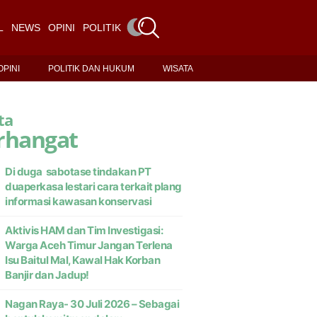
L
NEWS
OPINI
POLITIK DAN HUKUM
WISATA
OPINI
POLITIK DAN HUKUM
WISATA
ta
rhangat
Di duga sabotase tindakan PT
duaperkasa lestari cara terkait plang
informasi kawasan konservasi
Aktivis HAM dan Tim Investigasi:
Warga Aceh Timur Jangan Terlena
Isu Baitul Mal, Kawal Hak Korban
Banjir dan Jadup!
Nagan Raya- 30 Juli 2026 – Sebagai