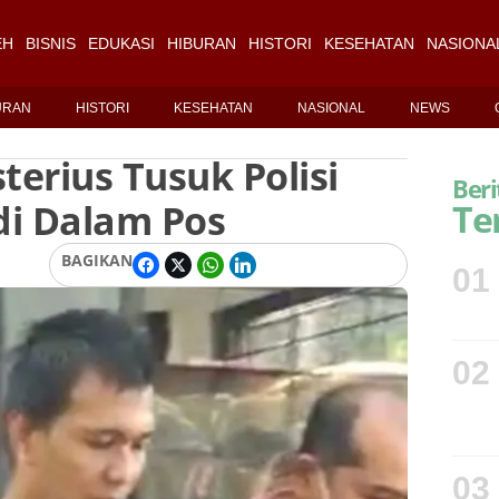
EH
BISNIS
EDUKASI
HIBURAN
HISTORI
KESEHATAN
NASIONA
URAN
HISTORI
KESEHATAN
NASIONAL
NEWS
terius Tusuk Polisi
Beri
 di Dalam Pos
Te
BAGIKAN
01
02
03