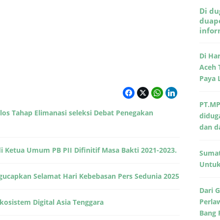
Di du
duape
info
Di Ha
Aceh 
Paya 
PT.MP
olos Tahap Elimanasi seleksi Debat Penegakan
didug
dan d
i Ketua Umum PB PII Difinitif Masa Bakti 2021-2023.
Sumat
Untuk 
gucapkan Selamat Hari Kebebasan Pers Sedunia 2025
Dari 
Perla
sistem Digital Asia Tenggara
Bang 