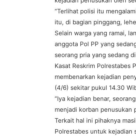
kejadian penusukan oleh seo
“Terlihat polisi itu mengala
itu, di bagian pinggang, leh
Selain warga yang ramai, lan
anggota Pol PP yang sedang
seorang pria yang sedang di
Kasat Reskrim Polrestabes 
membenarkan kejadian penye
(4/6) sekitar pukul 14.30 Wi
“Iya kejadian benar, seoran
menjadi korban penusukan pri
Terkait hal ini pihaknya ma
Polrestabes untuk kejadian