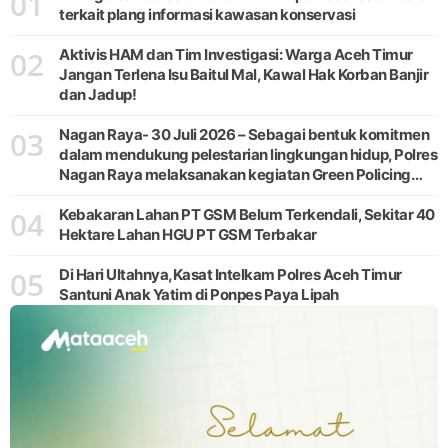
01
terkait plang informasi kawasan konservasi
02
Aktivis HAM dan Tim Investigasi: Warga Aceh Timur
Jangan Terlena Isu Baitul Mal, Kawal Hak Korban Banjir
dan Jadup!
03
Nagan Raya- 30 Juli 2026 – Sebagai bentuk komitmen
dalam mendukung pelestarian lingkungan hidup, Polres
Nagan Raya melaksanakan kegiatan Green Policing
melalui gerakan penanaman pohon di Desa Pante Ara,
04
Kecamatan Beutong, Kabupaten
Kebakaran Lahan PT GSM Belum Terkendali, Sekitar 40
Hektare Lahan HGU PT GSM Terbakar
05
Di Hari Ultahnya,Kasat Intelkam Polres Aceh Timur
Santuni Anak Yatim di Ponpes Paya Lipah