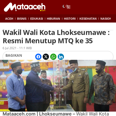
ACEH
BISNIS
EDUKASI
HIBURAN
HISTORI
KESEHATAN
NASIONAL
Wakil Wali Kota Lhokseumawe :
Beranda
Aceh
Resmi Menutup MTQ ke 35
Oleh
Redaksi
6 Jul 2021 - 11:1 WIB
BAGIKAN
Mataaceh.com | Lhokseumawe –
Wakil Wali Kota