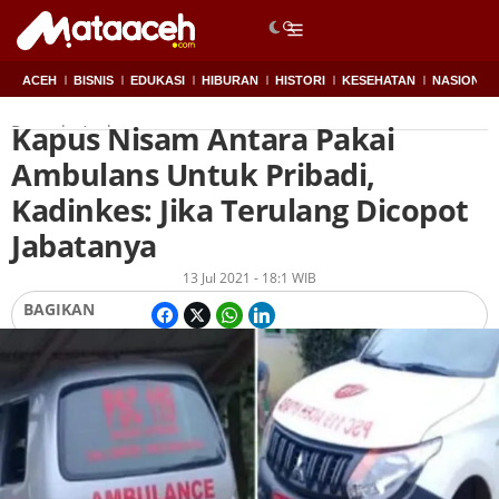
ACEH
BISNIS
EDUKASI
HIBURAN
HISTORI
KESEHATAN
NASIONAL
Kapus Nisam Antara Pakai
Beranda
Aceh
Ambulans Untuk Pribadi,
Kadinkes: Jika Terulang Dicopot
Jabatanya
Oleh
Redaksi
13 Jul 2021 - 18:1 WIB
BAGIKAN