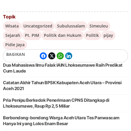
Topik
Wisata
Uncategorized
Subulussalam
Simeuleu
Sejarah
Pt. PIM
Politik dan Hukum
Politik
pijay
Pidie Jaya
BAGIKAN
Dua Mahasiswa Ilmu Falak IAIN Lhokseumawe Raih Predikat
Cum Laude
Catatan Akhir Tahun BPSK Kabupaten Aceh Utara – Provinsi
Aceh 2021
Pria Penipu Berkedok Penerimaan CPNS Ditangkap di
Lhokseumawe, Raup Rp 2,5 Miliar
Berbondong-bondong Warga Aceh Utara Tes Panwascam
Hanya Ini yang Lolos Enam Besar