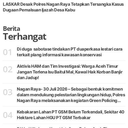
LASKAR Desak Polres Nagan Raya Tetapkan Tersangka Kasus
Dugaan Pemalsuan Ijazah Desa Kabu
Berita
Terhangat
01
Di duga sabotase tindakan PT duaperkasa lestari cara
terkait plang informasi kawasan konservasi
02
Aktivis HAM dan Tim Investigasi: Warga Aceh Timur
Jangan Terlena Isu Baitul Mal, Kawal Hak Korban Banjir
dan Jadup!
03
Nagan Raya- 30 Juli 2026 – Sebagai bentuk komitmen
dalam mendukung pelestarian lingkungan hidup, Polres
Nagan Raya melaksanakan kegiatan Green Policing
melalui gerakan penanaman pohon di Desa Pante Ara,
04
Kecamatan Beutong, Kabupaten
Kebakaran Lahan PT GSM Belum Terkendali, Sekitar 40
Hektare Lahan HGU PT GSM Terbakar