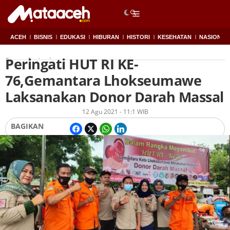
ACEH
BISNIS
EDUKASI
HIBURAN
HISTORI
KESEHATAN
NASIONAL
Peringati HUT RI KE-
Beranda
Aceh
76,Gemantara Lhokseumawe
Laksanakan Donor Darah Massal
Oleh
Redaksi
12 Agu 2021 - 11:1 WIB
BAGIKAN