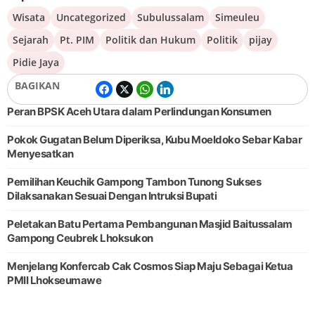
Wisata
Uncategorized
Subulussalam
Simeuleu
Sejarah
Pt. PIM
Politik dan Hukum
Politik
pijay
Pidie Jaya
BAGIKAN
Peran BPSK Aceh Utara dalam Perlindungan Konsumen
Pokok Gugatan Belum Diperiksa, Kubu Moeldoko Sebar Kabar
Menyesatkan
Pemilihan Keuchik Gampong Tambon Tunong Sukses
Dilaksanakan Sesuai Dengan Intruksi Bupati
Peletakan Batu Pertama Pembangunan Masjid Baitussalam
Gampong Ceubrek Lhoksukon
Menjelang Konfercab Cak Cosmos Siap Maju Sebagai Ketua
PMII Lhokseumawe