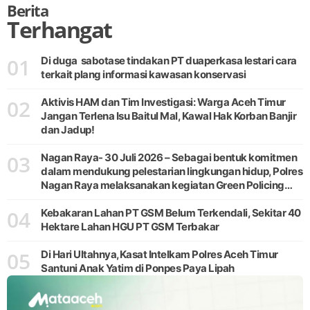
Berita
Terhangat
01
Di duga sabotase tindakan PT duaperkasa lestari cara
terkait plang informasi kawasan konservasi
02
Aktivis HAM dan Tim Investigasi: Warga Aceh Timur
Jangan Terlena Isu Baitul Mal, Kawal Hak Korban Banjir
dan Jadup!
03
Nagan Raya- 30 Juli 2026 – Sebagai bentuk komitmen
dalam mendukung pelestarian lingkungan hidup, Polres
Nagan Raya melaksanakan kegiatan Green Policing
melalui gerakan penanaman pohon di Desa Pante Ara,
04
Kecamatan Beutong, Kabupaten
Kebakaran Lahan PT GSM Belum Terkendali, Sekitar 40
Hektare Lahan HGU PT GSM Terbakar
05
Di Hari Ultahnya,Kasat Intelkam Polres Aceh Timur
Santuni Anak Yatim di Ponpes Paya Lipah