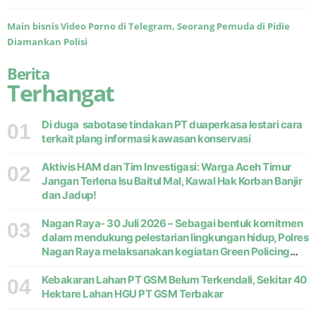
Main bisnis Video Porno di Telegram, Seorang Pemuda di Pidie
Diamankan Polisi
Berita
Terhangat
Di duga sabotase tindakan PT duaperkasa lestari cara
01
terkait plang informasi kawasan konservasi
Aktivis HAM dan Tim Investigasi: Warga Aceh Timur
02
Jangan Terlena Isu Baitul Mal, Kawal Hak Korban Banjir
dan Jadup!
Nagan Raya- 30 Juli 2026 – Sebagai bentuk komitmen
03
dalam mendukung pelestarian lingkungan hidup, Polres
Nagan Raya melaksanakan kegiatan Green Policing
melalui gerakan penanaman pohon di Desa Pante Ara,
Kecamatan Beutong, Kabupaten
Kebakaran Lahan PT GSM Belum Terkendali, Sekitar 40
04
Hektare Lahan HGU PT GSM Terbakar