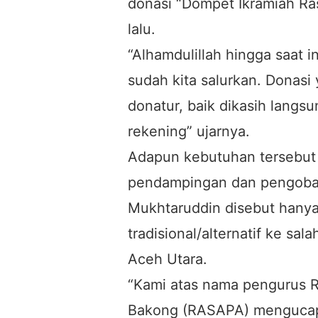
donasi “Dompet Ikramiah Ra
lalu.
“Alhamdulillah hingga saat 
sudah kita salurkan. Donasi
donatur, baik dikasih langsu
rekening” ujarnya.
Adapun kebutuhan tersebut 
pendampingan dan pengobata
Mukhtaruddin disebut hany
tradisional/alternatif ke sa
Aceh Utara.
“Kami atas nama pengurus R
Bakong (RASAPA) mengucapk