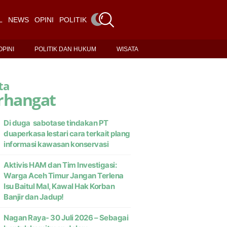
L
NEWS
OPINI
POLITIK DAN HUKUM
WISATA
OPINI
POLITIK DAN HUKUM
WISATA
ta
rhangat
Di duga sabotase tindakan PT
duaperkasa lestari cara terkait plang
informasi kawasan konservasi
Aktivis HAM dan Tim Investigasi:
Warga Aceh Timur Jangan Terlena
Isu Baitul Mal, Kawal Hak Korban
Banjir dan Jadup!
Nagan Raya- 30 Juli 2026 – Sebagai