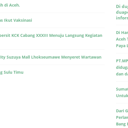
h di Aceh.
Di du
duape
info
s Ikut Vaksinasi
Di Ha
persit KCK Cabang XXXIII Menuju Langsung Kegiatan
Aceh 
Paya 
urity Suzuya Mall Lhokseumawe Menyeret Wartawan
PT.MP
didug
ng Sulu Timu
dan d
Sumat
Untuk 
Dari 
Perla
Bang 