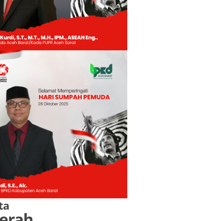
ta
erah