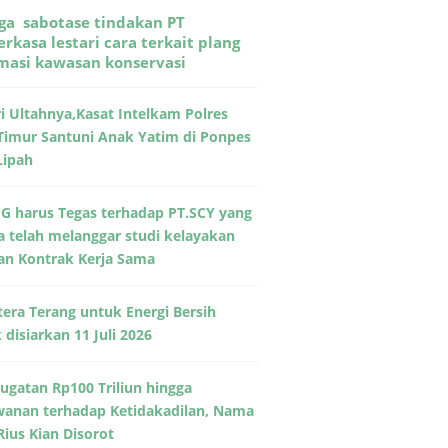
ga sabotase tindakan PT
rkasa lestari cara terkait plang
rmasi kawasan konservasi
ri Ultahnya,Kasat Intelkam Polres
Timur Santuni Anak Yatim di Ponpes
Lipah
G harus Tegas terhadap PT.SCY yang
a telah melanggar studi kelayakan
an Kontrak Kerja Sama
era Terang untuk Energi Bersih
disiarkan 11 Juli 2026
Gugatan Rp100 Triliun hingga
wanan terhadap Ketidakadilan, Nama
Rius Kian Disorot