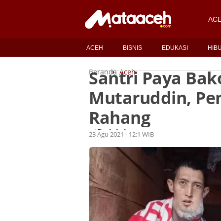
AC
ACEH
BISNIS
EDUKASI
HIB
Santri Paya Bak
Beranda
Aceh
Mutaruddin, Pe
Rahang
Redaksi
Oleh
23 Agu 2021 - 12:1 WIB