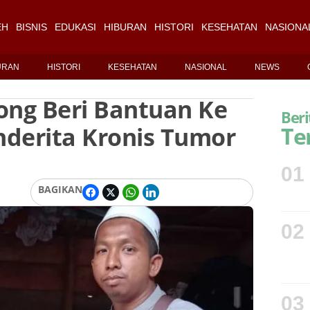
EH
BISNIS
EDUKASI
HIBURAN
HISTORI
KESEHATAN
NASIONA
URAN
HISTORI
KESEHATAN
NASIONAL
NEWS
ong Beri Bantuan Ke
Beri
nderita Kronis Tumor
Te
01
BAGIKAN
02
03