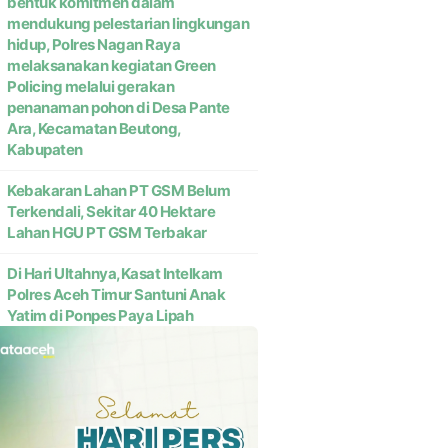
bentuk komitmen dalam
mendukung pelestarian lingkungan
hidup, Polres Nagan Raya
melaksanakan kegiatan Green
Policing melalui gerakan
penanaman pohon di Desa Pante
Ara, Kecamatan Beutong,
Kabupaten
Kebakaran Lahan PT GSM Belum
Terkendali, Sekitar 40 Hektare
Lahan HGU PT GSM Terbakar
Di Hari Ultahnya,Kasat Intelkam
Polres Aceh Timur Santuni Anak
Yatim di Ponpes Paya Lipah