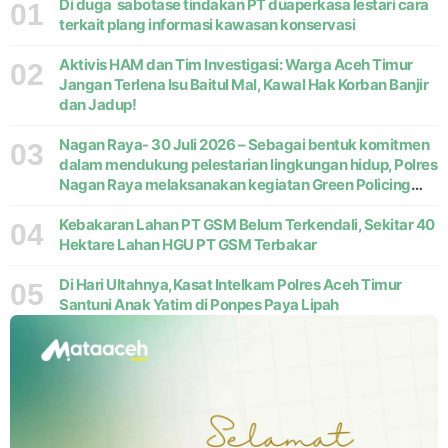
Di duga sabotase tindakan PT duaperkasa lestari cara
01
terkait plang informasi kawasan konservasi
Aktivis HAM dan Tim Investigasi: Warga Aceh Timur
02
Jangan Terlena Isu Baitul Mal, Kawal Hak Korban Banjir
dan Jadup!
Nagan Raya- 30 Juli 2026 – Sebagai bentuk komitmen
03
dalam mendukung pelestarian lingkungan hidup, Polres
Nagan Raya melaksanakan kegiatan Green Policing
melalui gerakan penanaman pohon di Desa Pante Ara,
Kecamatan Beutong, Kabupaten
Kebakaran Lahan PT GSM Belum Terkendali, Sekitar 40
04
Hektare Lahan HGU PT GSM Terbakar
Di Hari Ultahnya,Kasat Intelkam Polres Aceh Timur
05
Santuni Anak Yatim di Ponpes Paya Lipah