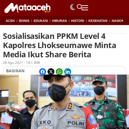
ACEH
BISNIS
EDUKASI
HIBURAN
HISTORI
KESEHATAN
NASIONAL
Sosialisasikan PPKM Level 4
Beranda
Aceh
Kapolres Lhokseumawe Minta
Media Ikut Share Berita
Oleh
Redaksi
28 Agu 2021 - 14:1 WIB
BAGIKAN