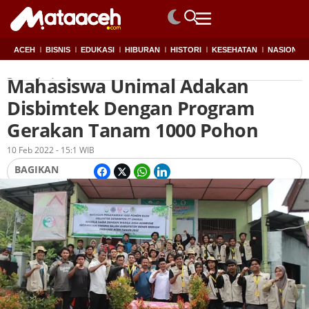
ACEH
BISNIS
EDUKASI
HIBURAN
HISTORI
KESEHATAN
NASIONAL
Mahasiswa Unimal Adakan
Beranda
Aceh
Disbimtek Dengan Program
Gerakan Tanam 1000 Pohon
Oleh
Redaksi
10 Feb 2022 - 15:1 WIB
BAGIKAN