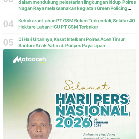
dalam mendukung pelestarian lingkungan hidup, Polres
Nagan Raya melaksanakan kegiatan Green Policing
melalui gerakan penanaman pohon di Desa Pante Ara,
Kecamatan Beutong, Kabupaten
Kebakaran Lahan PT GSM Belum Terkendali, Sekitar 40
04
Hektare Lahan HGU PT GSM Terbakar
Di Hari Ultahnya,Kasat Intelkam Polres Aceh Timur
05
Santuni Anak Yatim di Ponpes Paya Lipah