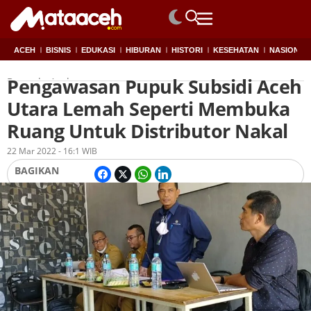
ACEH
BISNIS
EDUKASI
HIBURAN
HISTORI
KESEHATAN
NASIONAL
Pengawasan Pupuk Subsidi Aceh
Beranda
Aceh
Utara Lemah Seperti Membuka
Ruang Untuk Distributor Nakal
Oleh
Redaksi
22 Mar 2022 - 16:1 WIB
BAGIKAN