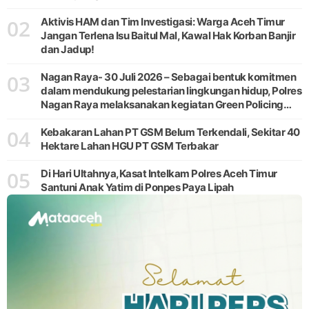
02
Aktivis HAM dan Tim Investigasi: Warga Aceh Timur
Jangan Terlena Isu Baitul Mal, Kawal Hak Korban Banjir
dan Jadup!
03
Nagan Raya- 30 Juli 2026 – Sebagai bentuk komitmen
dalam mendukung pelestarian lingkungan hidup, Polres
Nagan Raya melaksanakan kegiatan Green Policing
melalui gerakan penanaman pohon di Desa Pante Ara,
04
Kecamatan Beutong, Kabupaten
Kebakaran Lahan PT GSM Belum Terkendali, Sekitar 40
Hektare Lahan HGU PT GSM Terbakar
05
Di Hari Ultahnya,Kasat Intelkam Polres Aceh Timur
Santuni Anak Yatim di Ponpes Paya Lipah