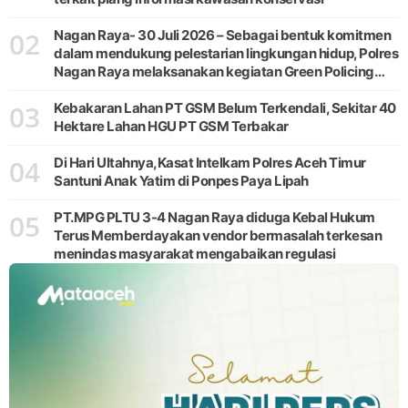
02
Nagan Raya- 30 Juli 2026 – Sebagai bentuk komitmen
dalam mendukung pelestarian lingkungan hidup, Polres
Nagan Raya melaksanakan kegiatan Green Policing
melalui gerakan penanaman pohon di Desa Pante Ara,
03
Kecamatan Beutong, Kabupaten
Kebakaran Lahan PT GSM Belum Terkendali, Sekitar 40
Hektare Lahan HGU PT GSM Terbakar
04
Di Hari Ultahnya,Kasat Intelkam Polres Aceh Timur
Santuni Anak Yatim di Ponpes Paya Lipah
05
PT.MPG PLTU 3-4 Nagan Raya diduga Kebal Hukum
Terus Memberdayakan vendor bermasalah terkesan
menindas masyarakat mengabaikan regulasi