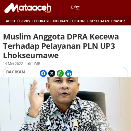
ACEH
BISNIS
EDUKASI
HIBURAN
HISTORI
KESEHATAN
NASIONAL
Muslim Anggota DPRA Kecewa
Beranda
Aceh
Terhadap Pelayanan PLN UP3
Lhokseumawe
Oleh
Redaksi
14 Mei 2022 - 16:1 WIB
BAGIKAN