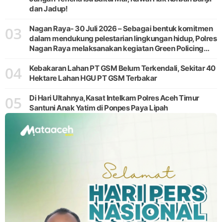
dan Jadup!
03
Nagan Raya- 30 Juli 2026 – Sebagai bentuk komitmen
dalam mendukung pelestarian lingkungan hidup, Polres
Nagan Raya melaksanakan kegiatan Green Policing
melalui gerakan penanaman pohon di Desa Pante Ara,
04
Kecamatan Beutong, Kabupaten
Kebakaran Lahan PT GSM Belum Terkendali, Sekitar 40
Hektare Lahan HGU PT GSM Terbakar
05
Di Hari Ultahnya,Kasat Intelkam Polres Aceh Timur
Santuni Anak Yatim di Ponpes Paya Lipah