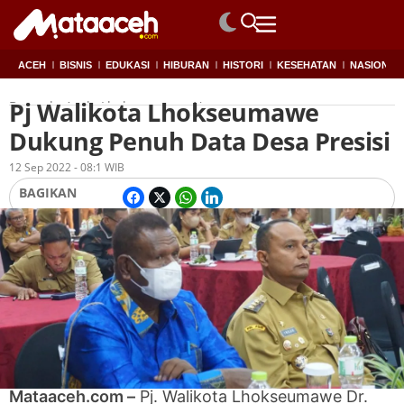
ACEH
BISNIS
EDUKASI
HIBURAN
HISTORI
KESEHATAN
NASIONAL
Pj Walikota Lhokseumawe
Beranda
Aceh
,
Lhokseumawe
,
News
Dukung Penuh Data Desa Presisi
Oleh
Redaksi
12 Sep 2022 - 08:1 WIB
BAGIKAN
Mataaceh.com –
Pj. Walikota Lhokseumawe Dr.