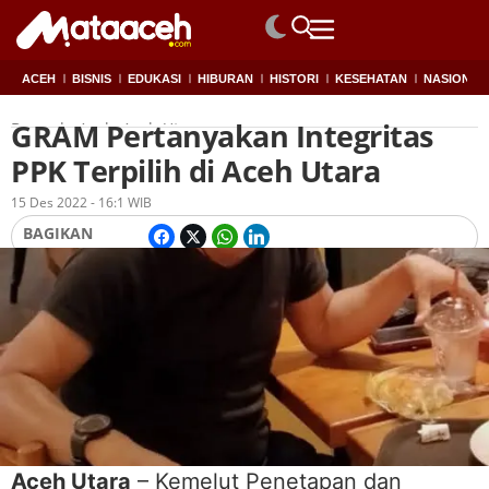
ACEH
BISNIS
EDUKASI
HIBURAN
HISTORI
KESEHATAN
NASIONAL
GRAM Pertanyakan Integritas
Beranda
Aceh
,
Aceh Utara
PPK Terpilih di Aceh Utara
Oleh
Redaksi
15 Des 2022 - 16:1 WIB
BAGIKAN
Aceh Utara
– Kemelut Penetapan dan