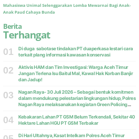
Mahasiswa Unimal Selenggarakan Lomba Mewarnai Bagi Anak-
Anak Paud Cahaya Bunda
Berita
Terhangat
Di duga sabotase tindakan PT duaperkasa lestari cara
01
terkait plang informasi kawasan konservasi
Aktivis HAM dan Tim Investigasi: Warga Aceh Timur
02
Jangan Terlena Isu Baitul Mal, Kawal Hak Korban Banjir
dan Jadup!
Nagan Raya- 30 Juli 2026 – Sebagai bentuk komitmen
03
dalam mendukung pelestarian lingkungan hidup, Polres
Nagan Raya melaksanakan kegiatan Green Policing
melalui gerakan penanaman pohon di Desa Pante Ara,
Kecamatan Beutong, Kabupaten
Kebakaran Lahan PT GSM Belum Terkendali, Sekitar 40
04
Hektare Lahan HGU PT GSM Terbakar
Di Hari Ultahnya,Kasat Intelkam Polres Aceh Timur
05