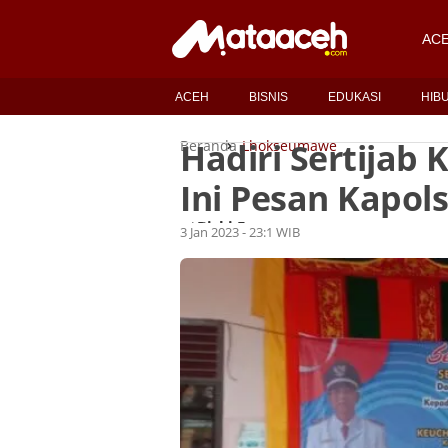
AC
ACEH
BISNIS
EDUKASI
HIB
Hadiri Sertijab
Beranda
Lhokseumawe
Ini Pesan Kapol
Rizki Fauzan
Oleh
3 Jan 2023 - 23:1 WIB