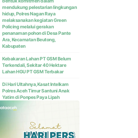
bentuk komitmen dalam
mendukung pelestarian lingkungan
hidup, Polres Nagan Raya
melaksanakan kegiatan Green
Policing melalui gerakan
penanaman pohon di Desa Pante
Ara, Kecamatan Beutong,
Kabupaten
Kebakaran Lahan PT GSM Belum
Terkendali, Sekitar 40 Hektare
Lahan HGU PT GSM Terbakar
Di Hari Ultahnya,Kasat Intelkam
Polres Aceh Timur Santuni Anak
Yatim di Ponpes Paya Lipah