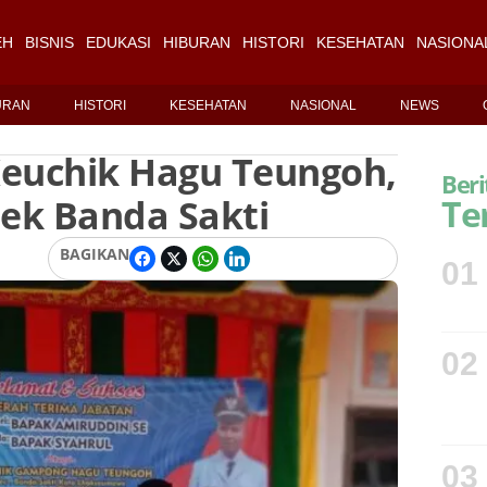
EH
BISNIS
EDUKASI
HIBURAN
HISTORI
KESEHATAN
NASIONA
URAN
HISTORI
KESEHATAN
NASIONAL
NEWS
 Keuchik Hagu Teungoh,
Beri
sek Banda Sakti
Te
BAGIKAN
01
02
03