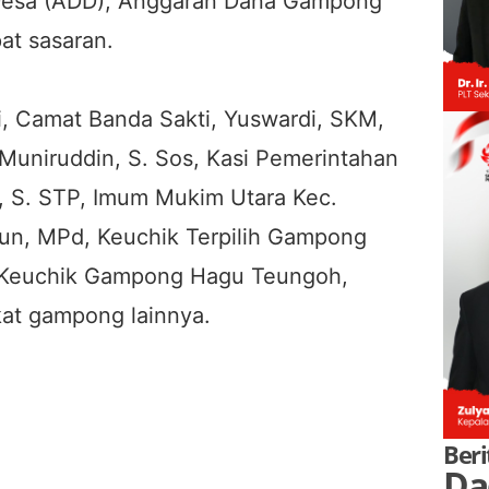
Desa (ADD), Anggaran Dana Gampong
at sasaran.
ni, Camat Banda Sakti, Yuswardi, SKM,
uniruddin, S. Sos, Kasi Pemerintahan
l, S. STP, Imum Mukim Utara Kec.
run, MPd, Keuchik Terpilih Gampong
. Keuchik Gampong Hagu Teungoh,
kat gampong lainnya.
Beri
Da