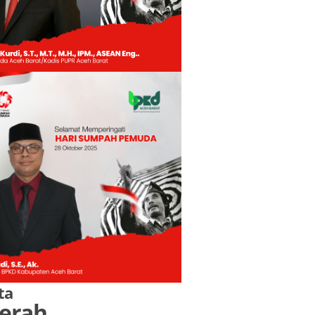
ta
erah