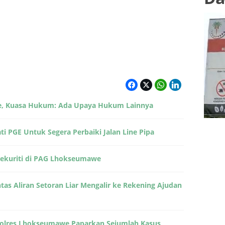
e, Kuasa Hukum: Ada Upaya Hukum Lainnya
i PGE Untuk Segera Perbaiki Jalan Line Pipa
Sekuriti di PAG Lhokseumawe
as Aliran Setoran Liar Mengalir ke Rekening Ajudan
apolres Lhokseumawe Paparkan Sejumlah Kasus