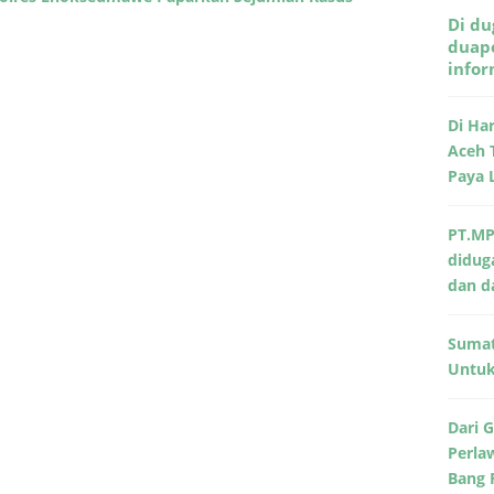
Di du
duape
info
Di Ha
Aceh 
Paya 
PT.MP
didug
dan d
Sumat
Untuk 
Dari 
Perla
Bang 