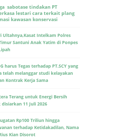
ga sabotase tindakan PT
rkasa lestari cara terkait plang
rmasi kawasan konservasi
ri Ultahnya,Kasat Intelkam Polres
Timur Santuni Anak Yatim di Ponpes
Lipah
G harus Tegas terhadap PT.SCY yang
a telah melanggar studi kelayakan
an Kontrak Kerja Sama
era Terang untuk Energi Bersih
disiarkan 11 Juli 2026
Gugatan Rp100 Triliun hingga
wanan terhadap Ketidakadilan, Nama
Rius Kian Disorot