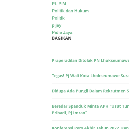
Pt. PIM
Politik dan Hukum
Politik
pijay
Pidie Jaya
BAGIKAN
Praperadilan Ditolak PN Lhokseumaw
Tegas! Pj Wali Kota Lhokseumawe Surat
Diduga Ada Pungli Dalam Rekrutmen 
Beredar Spanduk Minta APH “Usut Tunt
Pribadi, Pj Imran”
Konferensi Pers Akhir Tahun 2022, K