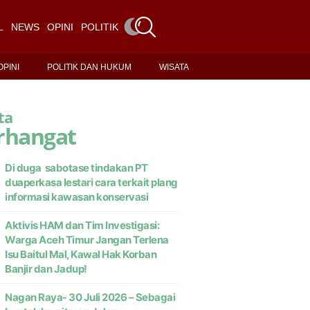
L
NEWS
OPINI
POLITIK DAN HUKUM
WISATA
OPINI
POLITIK DAN HUKUM
WISATA
ta
rhangat
Di duga sabotase tindakan PT
duaperkasa lestari cara terkait plang
informasi kawasan konservasi
Aktivis HAM dan Tim Investigasi:
Warga Aceh Timur Jangan Terlena
Isu Baitul Mal, Kawal Hak Korban
Banjir dan Jadup!
Nagan Raya- 30 Juli 2026 – Sebagai