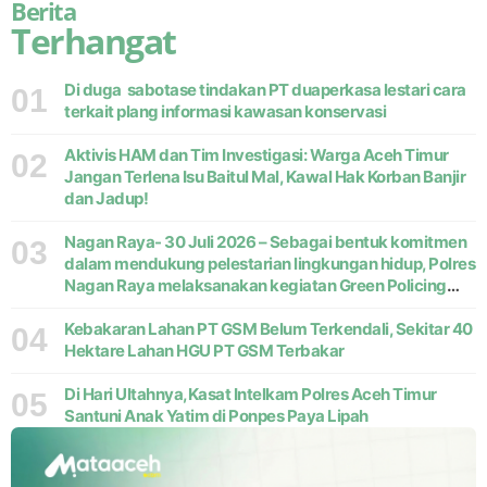
Berita
Terhangat
Di duga sabotase tindakan PT duaperkasa lestari cara
01
terkait plang informasi kawasan konservasi
Aktivis HAM dan Tim Investigasi: Warga Aceh Timur
02
Jangan Terlena Isu Baitul Mal, Kawal Hak Korban Banjir
dan Jadup!
Nagan Raya- 30 Juli 2026 – Sebagai bentuk komitmen
03
dalam mendukung pelestarian lingkungan hidup, Polres
Nagan Raya melaksanakan kegiatan Green Policing
melalui gerakan penanaman pohon di Desa Pante Ara,
Kecamatan Beutong, Kabupaten
Kebakaran Lahan PT GSM Belum Terkendali, Sekitar 40
04
Hektare Lahan HGU PT GSM Terbakar
Di Hari Ultahnya,Kasat Intelkam Polres Aceh Timur
05
Santuni Anak Yatim di Ponpes Paya Lipah