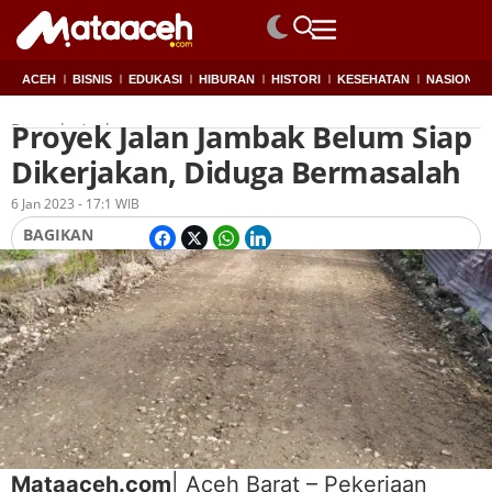
ACEH
BISNIS
EDUKASI
HIBURAN
HISTORI
KESEHATAN
NASIONAL
Proyek Jalan Jambak Belum Siap
Beranda
Aceh
Dikerjakan, Diduga Bermasalah
Oleh
Redaksi
6 Jan 2023 - 17:1 WIB
BAGIKAN
Mataaceh.com
| Aceh Barat – Pekerjaan