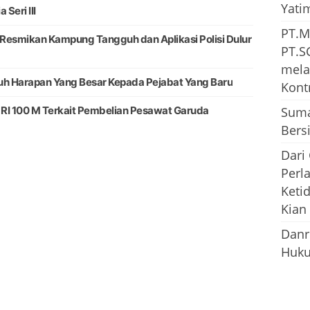
Yati
Seri III
PT.M
 Resmikan Kampung Tangguh dan Aplikasi Polisi Dulur
PT.S
mela
uh Harapan Yang Besar Kepada Pejabat Yang Baru
Kont
RI 100 M Terkait Pembelian Pesawat Garuda
Suma
Bersi
Dari
Perl
Keti
Kian
Danr
Huku