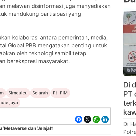
n melawan disinformasi juga menyediakan
untuk mendukung partisipasi yang
lukan kolaborasi antara pemerintah, media,
gital Global PBB mengatakan penting untuk
bkan oleh teknologi sambil tetap
an berekspresi masyarakat.
Di 
PT 
am
Simeuleu
Sejarah
Pt. PIM
ter
idie Jaya
kaw
Di H
u ‘Metaverse’ dan ‘Jelajah’
Polr