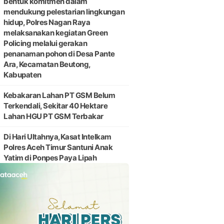
bentuk komitmen dalam
mendukung pelestarian lingkungan
hidup, Polres Nagan Raya
melaksanakan kegiatan Green
Policing melalui gerakan
penanaman pohon di Desa Pante
Ara, Kecamatan Beutong,
Kabupaten
Kebakaran Lahan PT GSM Belum
Terkendali, Sekitar 40 Hektare
Lahan HGU PT GSM Terbakar
Di Hari Ultahnya,Kasat Intelkam
Polres Aceh Timur Santuni Anak
Yatim di Ponpes Paya Lipah