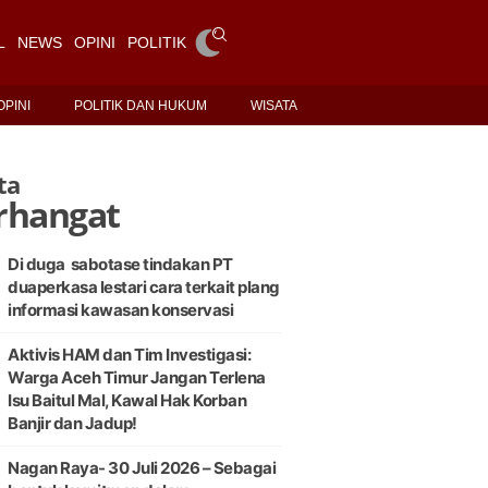
L
NEWS
OPINI
POLITIK DAN HUKUM
WISATA
OPINI
POLITIK DAN HUKUM
WISATA
ta
rhangat
Di duga sabotase tindakan PT
duaperkasa lestari cara terkait plang
informasi kawasan konservasi
Aktivis HAM dan Tim Investigasi:
Warga Aceh Timur Jangan Terlena
Isu Baitul Mal, Kawal Hak Korban
Banjir dan Jadup!
Nagan Raya- 30 Juli 2026 – Sebagai