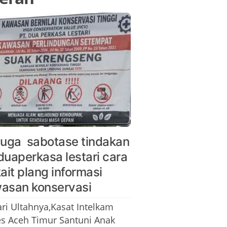
duga sabotase tindakan
duaperkasa lestari cara
kait plang informasi
asan konservasi
ari Ultahnya,Kasat Intelkam
es Aceh Timur Santuni Anak