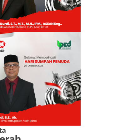
ta
erah