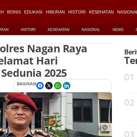
EH
BISNIS
EDUKASI
HIBURAN
HISTORI
KESEHATAN
NASIONA
URAN
HISTORI
KESEHATAN
NASIONAL
NEWS
olres Nagan Raya
Beri
lamat Hari
Te
 Sedunia 2025
01
BAGIKAN
02
03