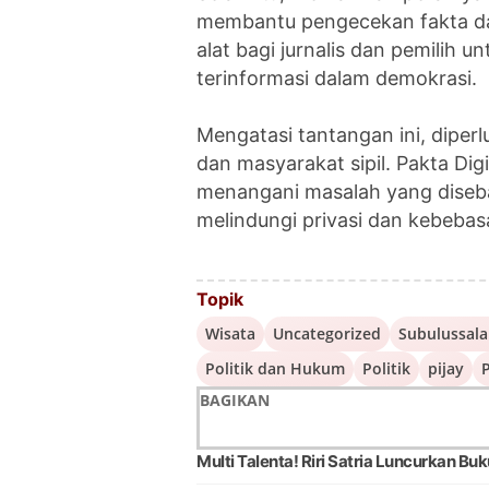
membantu pengecekan fakta da
alat bagi jurnalis dan pemilih 
terinformasi dalam demokrasi.
Mengatasi tantangan ini, diper
dan masyarakat sipil. Pakta Di
menangani masalah yang diseba
melindungi privasi dan kebebas
Topik
Wisata
Uncategorized
Subulussal
Politik dan Hukum
Politik
pijay
P
BAGIKAN
Multi Talenta! Riri Satria Luncurkan Buk