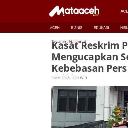
AC
ACEH
BISNIS
EDUKASI
HIB
Kasat Reskrim P
Beranda
Nasional
Mengucapkan Se
Kebebasan Pers
Redaksi
Oleh
3 Mei 2025 - 22:1 WIB