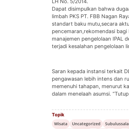
LH No. 5/2014.
‎Dapat disimpulkan bahwa duga
limbah PKS PT. FBB Nagan Ray
standart baku mutu,secara aktua
pencemaran,rekomendasi bagi 
manajemen pengelolaan IPAL d
terjadi kesalahan pengelolaan l
‎Saran kepada instansi terkai
pengawasan lebih intens dan ru
memenuhi tahapan, menurut kami
dalam menelaah asumsi. “Tutu
Topik
Wisata
Uncategorized
Subulussal