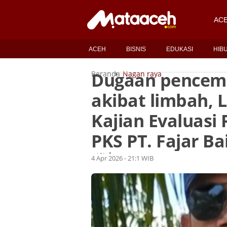
AC
ACEH
BISNIS
EDUKASI
HIB
Dugaan pencema
Beranda
Nagan raya
akibat limbah, 
Kajian Evaluasi
PKS PT. Fajar Ba
Lukman
Oleh
4 Apr 2026 - 21:1 WIB