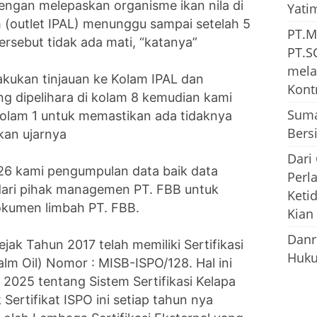
 dengan melepaskan organisme ikan nila di
Yati
(outlet IPAL) menunggu sampai setelah 5
PT.M
ersebut tidak ada mati, “katanya”
PT.S
mela
lakukan tinjauan ke Kolam IPAL dan
Kont
 dipelihara di kolam 8 kemudian kami
Suma
kolam 1 untuk memastikan ada tidaknya
Bersi
kan ujarnya
Dari
026 kami pengumpulan data baik data
Perl
dari pihak managemen PT. FBB untuk
Keti
kumen limbah PT. FBB.
Kian
Danr
jak Tahun 2017 telah memiliki Sertifikasi
Huku
lm Oil) Nomor : MISB-ISPO/128. Hal ini
2025 tentang Sistem Sertifikasi Kelapa
Sertifikat ISPO ini setiap tahun nya