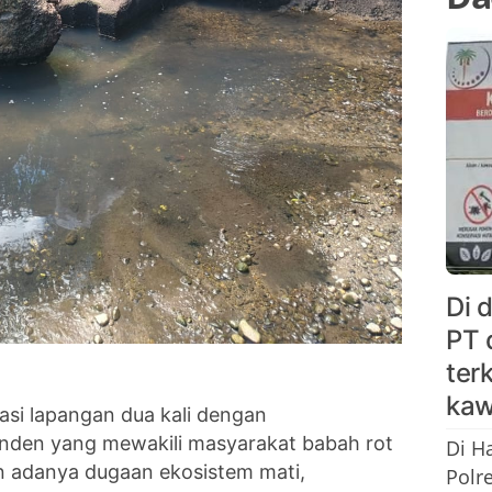
Di 
PT 
ter
kaw
asi lapangan dua kali dengan
den yang mewakili masyarakat babah rot
Di H
 adanya dugaan ekosistem mati,
Polr