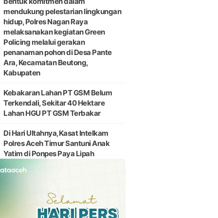
bentuk komitmen dalam
mendukung pelestarian lingkungan
hidup, Polres Nagan Raya
melaksanakan kegiatan Green
Policing melalui gerakan
penanaman pohon di Desa Pante
Ara, Kecamatan Beutong,
Kabupaten
Kebakaran Lahan PT GSM Belum
Terkendali, Sekitar 40 Hektare
Lahan HGU PT GSM Terbakar
Di Hari Ultahnya,Kasat Intelkam
Polres Aceh Timur Santuni Anak
Yatim di Ponpes Paya Lipah