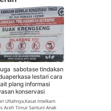
duga sabotase tindakan
duaperkasa lestari cara
kait plang informasi
asan konservasi
ari Ultahnya,Kasat Intelkam
es Aceh Timur Santuni Anak