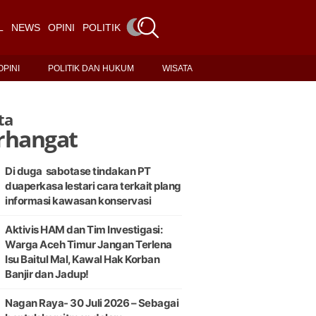
L
NEWS
OPINI
POLITIK DAN HUKUM
WISATA
OPINI
POLITIK DAN HUKUM
WISATA
ta
rhangat
Di duga sabotase tindakan PT
duaperkasa lestari cara terkait plang
informasi kawasan konservasi
Aktivis HAM dan Tim Investigasi:
Warga Aceh Timur Jangan Terlena
Isu Baitul Mal, Kawal Hak Korban
Banjir dan Jadup!
Nagan Raya- 30 Juli 2026 – Sebagai