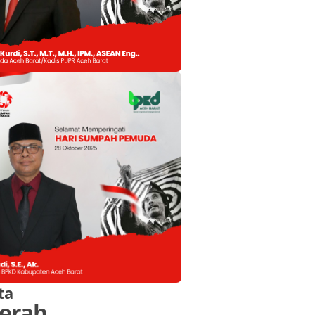
ta
erah