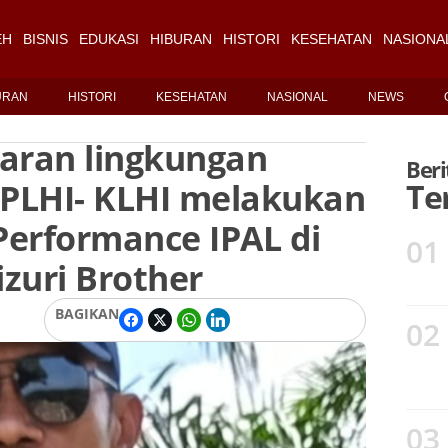
EH
BISNIS
EDUKASI
HIBURAN
HISTORI
KESEHATAN
NASIONA
URAN
HISTORI
KESEHATAN
NASIONAL
NEWS
ran lingkungan
Beri
LPLHI- KLHI melakukan
Te
 Performance IPAL di
01
izuri Brother
BAGIKAN
02
03