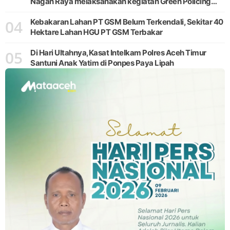
Nagan Raya melaksanakan kegiatan Green Policing
melalui gerakan penanaman pohon di Desa Pante Ara,
04
Kecamatan Beutong, Kabupaten
Kebakaran Lahan PT GSM Belum Terkendali, Sekitar 40
Hektare Lahan HGU PT GSM Terbakar
05
Di Hari Ultahnya,Kasat Intelkam Polres Aceh Timur
Santuni Anak Yatim di Ponpes Paya Lipah