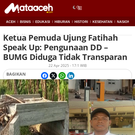
ACEH
BISNIS
EDUKASI
HIBURAN
HISTORI
KESEHATAN
NASIONAL
Ketua Pemuda Ujung Fatihah
Beranda
Nagan raya
Speak Up: Pengunaan DD –
BUMG Diduga Tidak Transparan
Oleh
Redaksi
22 Apr 2025 - 17:1 WIB
BAGIKAN