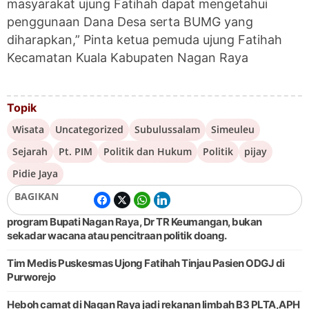
masyarakat ujung Fatihah dapat mengetahui
penggunaan Dana Desa serta BUMG yang
diharapkan,” Pinta ketua pemuda ujung Fatihah
Kecamatan Kuala Kabupaten Nagan Raya
Topik
Wisata
Uncategorized
Subulussalam
Simeuleu
Sejarah
Pt. PIM
Politik dan Hukum
Politik
pijay
Pidie Jaya
BAGIKAN
program Bupati Nagan Raya, Dr TR Keumangan, bukan
sekadar wacana atau pencitraan politik doang.
Tim Medis Puskesmas Ujong Fatihah Tinjau Pasien ODGJ di
Purworejo
Heboh camat di Nagan Raya jadi rekanan limbah B3 PLTA,APH