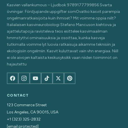
Kasvien vallankumous – Ljudbok 9789177799856 Svarta
övningar: Fördjupande uppgifter somOvatko kasvit parempia
ongelmanratkaisijoita kuin ihmiset? Mit voimme oppia niilt?
Italialaisen kasvineurobiologi Stefano Mancuson kiehtova ja
ajattelutapoja ravisteleva teos esittelee kasvimaailman
hmmstyttvi ominaisuuksia ja osoittaa, kuinka kasveja
tutkimalla voimme lyt luovia ratkaisuja aikamme teknisiin ja
ekologisiin ongelmiin. Kasvit kuluttavat vain vhn energiaa. Niill
ei ole aivojen kaltaista keskusyksikk vaan niiden toiminnot on
hajautettu
CONTACT
123 Commerce Street
Los Angeles, CA 90015, USA
+1 (323) 325-2832
[email protected]