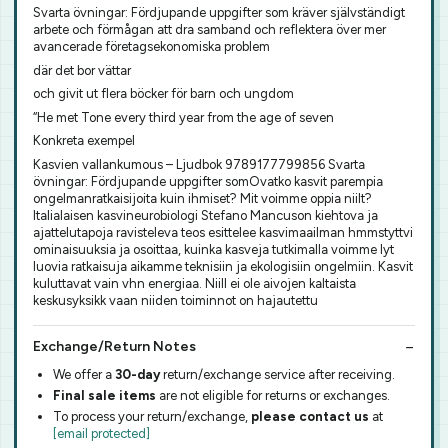
Svarta övningar: Fördjupande uppgifter som kräver självständigt
arbete och förmågan att dra samband och reflektera över mer
avancerade företagsekonomiska problem
där det bor vättar
och givit ut flera böcker för barn och ungdom
“He met Tone every third year from the age of seven
Konkreta exempel
Kasvien vallankumous – Ljudbok 9789177799856 Svarta
övningar: Fördjupande uppgifter somOvatko kasvit parempia
ongelmanratkaisijoita kuin ihmiset? Mit voimme oppia niilt?
Italialaisen kasvineurobiologi Stefano Mancuson kiehtova ja
ajattelutapoja ravisteleva teos esittelee kasvimaailman hmmstyttvi
ominaisuuksia ja osoittaa, kuinka kasveja tutkimalla voimme lyt
luovia ratkaisuja aikamme teknisiin ja ekologisiin ongelmiin. Kasvit
kuluttavat vain vhn energiaa. Niill ei ole aivojen kaltaista
keskusyksikk vaan niiden toiminnot on hajautettu
Exchange/Return Notes
We offer a
30-day
return/exchange service after receiving.
Final sale items
are not eligible for returns or exchanges.
To process your return/exchange,
please contact us
at
[email protected]