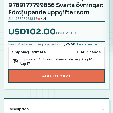
9789177799856 Svarta övningar:
Fördjupande uppgifter som
SKU 97727963846
4.4
USD102.00
USD129.00
Pay in 4 interest-free payments of
$25.50
Learn more
Shipping Estimate
USA
Change
Ships within 48 hours · Estimated delivery
Aug 12
-
Aug 17
ADD TO CART
Description