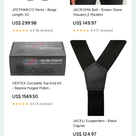
JPSTMARCO Pants - Beige
JACROMA Belt - Brown Stone
Length:30
Trousers_5 Pockets
US$ 299.98
US$ 149.97
★★★★★
4.5 (16 reviews)
★★★★★
4.4 (7 reviews)
VERTEX Complete Top End Kit
- Replica Forged Piston
VTKTC24368D-1 derbi-senda-
US$ 1569.50
50-sm-drd-50-2004-
esi8690874
★★★★★
4.4 (5 reviews)
JACELI Suspenders - Black
Cognac
US$ 124.97