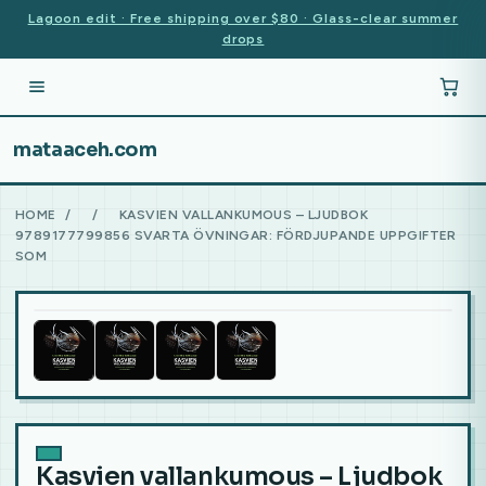
Lagoon edit · Free shipping over $80 · Glass-clear summer
drops
mataaceh.com
HOME
/
/
KASVIEN VALLANKUMOUS – LJUDBOK
9789177799856 SVARTA ÖVNINGAR: FÖRDJUPANDE UPPGIFTER
SOM
Kasvien vallankumous – Ljudbok