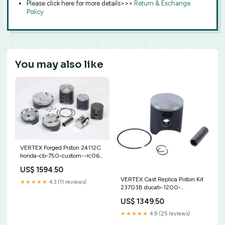
Please click here for more details>>>
Return & Exchange
Policy
You may also like
VERTEX Forged Piston 24112C
honda-cb-750-custom--rc06-
-750-1982-esi7342764
US$ 1594.50
VERTEX Cast Replica Piston Kit
★★★★★
4.3 (11 reviews)
23703B ducati-1200-
multistrada-s-sport-1200-
US$ 1349.50
2014-esi3235867
★★★★★
4.9 (25 reviews)