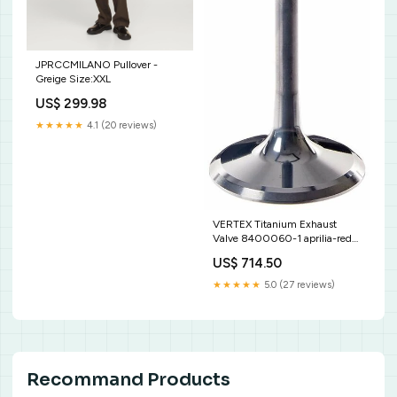
JPRCCMILANO Pullover -
Greige Size:XXL
US$ 299.98
★★★★★
4.1 (20 reviews)
VERTEX Titanium Exhaust
Valve 8400060-1 aprilia-red-
rose-50-50-1994-esi3598962
US$ 714.50
★★★★★
5.0 (27 reviews)
Recommand Products