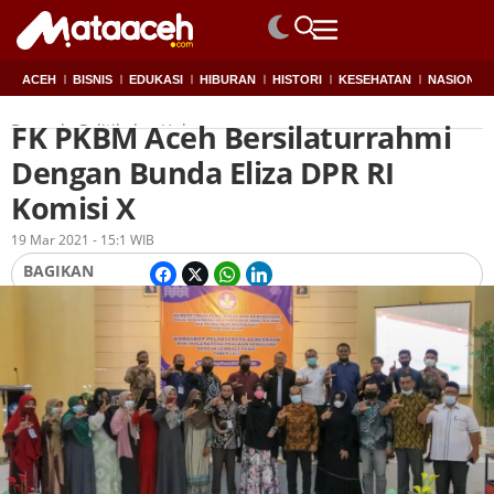
ACEH
BISNIS
EDUKASI
HIBURAN
HISTORI
KESEHATAN
NASIONAL
FK PKBM Aceh Bersilaturrahmi
Beranda
Politik dan Hukum
Dengan Bunda Eliza DPR RI
Komisi X
Oleh
Redaksi
19 Mar 2021 - 15:1 WIB
BAGIKAN