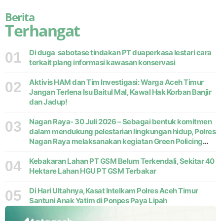
Berita
Terhangat
Di duga sabotase tindakan PT duaperkasa lestari cara
01
terkait plang informasi kawasan konservasi
Aktivis HAM dan Tim Investigasi: Warga Aceh Timur
02
Jangan Terlena Isu Baitul Mal, Kawal Hak Korban Banjir
dan Jadup!
Nagan Raya- 30 Juli 2026 – Sebagai bentuk komitmen
03
dalam mendukung pelestarian lingkungan hidup, Polres
Nagan Raya melaksanakan kegiatan Green Policing
melalui gerakan penanaman pohon di Desa Pante Ara,
Kecamatan Beutong, Kabupaten
Kebakaran Lahan PT GSM Belum Terkendali, Sekitar 40
04
Hektare Lahan HGU PT GSM Terbakar
Di Hari Ultahnya,Kasat Intelkam Polres Aceh Timur
05
Santuni Anak Yatim di Ponpes Paya Lipah