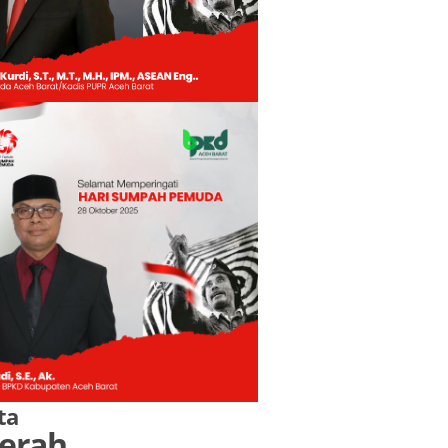
ta
erah