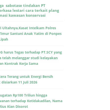
ga sabotase tindakan PT
rkasa lestari cara terkait plang
rmasi kawasan konservasi
ri Ultahnya,Kasat Intelkam Polres
Timur Santuni Anak Yatim di Ponpes
Lipah
G harus Tegas terhadap PT.SCY yang
a telah melanggar studi kelayakan
an Kontrak Kerja Sama
era Terang untuk Energi Bersih
disiarkan 11 Juli 2026
Gugatan Rp100 Triliun hingga
wanan terhadap Ketidakadilan, Nama
Rius Kian Disorot