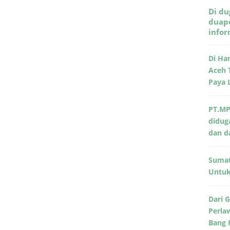
Di du
duape
info
Di Ha
Aceh 
Paya 
PT.MP
didug
dan d
Sumat
Untuk 
Dari 
Perla
Bang 