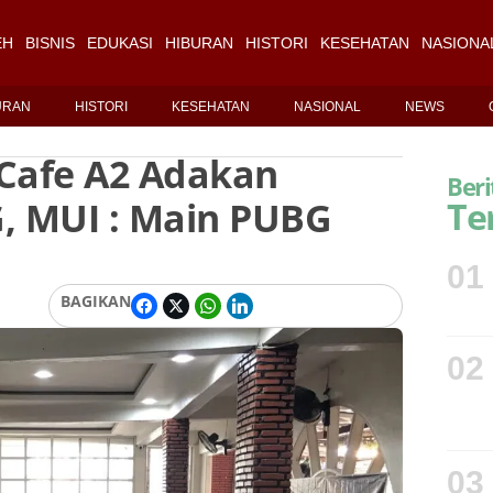
EH
BISNIS
EDUKASI
HIBURAN
HISTORI
KESEHATAN
NASIONA
URAN
HISTORI
KESEHATAN
NASIONAL
NEWS
 Cafe A2 Adakan
Beri
 MUI : Main PUBG
Te
01
BAGIKAN
02
03