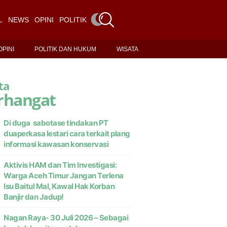
L
NEWS
OPINI
POLITIK DAN HUKUM
WISATA
OPINI
POLITIK DAN HUKUM
WISATA
ta
rhangat
Di duga sabotase tindakan PT
duaperkasa lestari cara terkait plang
informasi kawasan konservasi
Aktivis HAM dan Tim Investigasi:
Warga Aceh Timur Jangan Terlena
Isu Baitul Mal, Kawal Hak Korban
Banjir dan Jadup!
Nagan Raya- 30 Juli 2026 – Sebagai