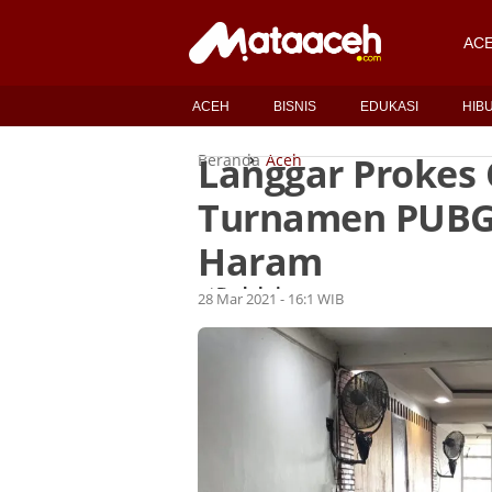
AC
ACEH
BISNIS
EDUKASI
HIB
Langgar Prokes
Beranda
Aceh
Turnamen PUBG,
Haram
Redaksi
Oleh
28 Mar 2021 - 16:1 WIB