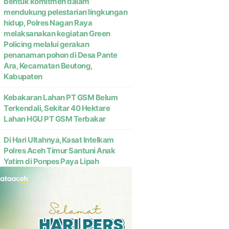
bentuk komitmen dalam
mendukung pelestarian lingkungan
hidup, Polres Nagan Raya
melaksanakan kegiatan Green
Policing melalui gerakan
penanaman pohon di Desa Pante
Ara, Kecamatan Beutong,
Kabupaten
Kebakaran Lahan PT GSM Belum
Terkendali, Sekitar 40 Hektare
Lahan HGU PT GSM Terbakar
Di Hari Ultahnya,Kasat Intelkam
Polres Aceh Timur Santuni Anak
Yatim di Ponpes Paya Lipah