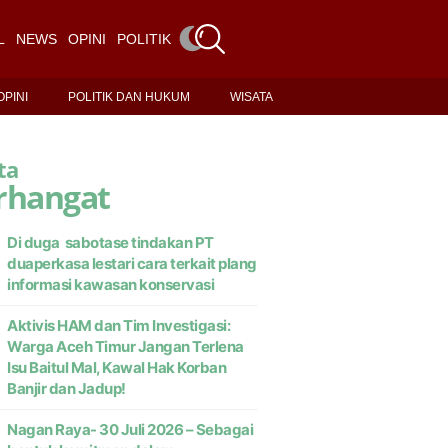
L
NEWS
OPINI
POLITIK DAN HUKUM
WISATA
OPINI
POLITIK DAN HUKUM
WISATA
ta
rhangat
Di duga sabotase tindakan PT
duaperkasa lestari cara terkait plang
informasi kawasan konservasi
Aktivis HAM dan Tim Investigasi:
Warga Aceh Timur Jangan Terlena
Isu Baitul Mal, Kawal Hak Korban
Banjir dan Jadup!
Nagan Raya- 30 Juli 2026 – Sebagai