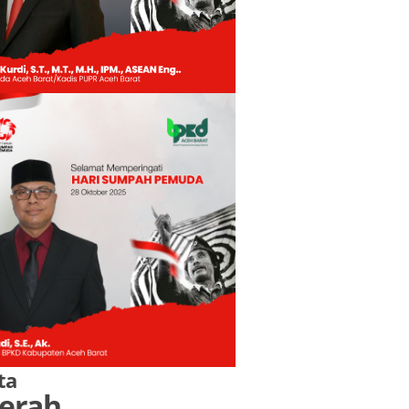
ta
erah