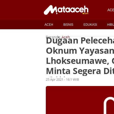
AC
ACEH
BISNIS
EDUKASI
HIB
Dugaan Peleceh
Beranda
Aceh
Oknum Yayasan 
Lhokseumawe, 
Minta Segera D
Redaksi
Oleh
25 Apr 2021 - 16:1 WIB