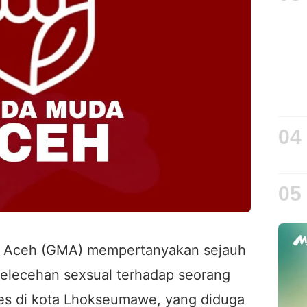
04
05
a Aceh (GMA) mempertanyakan sejauh
elecehan sexsual terhadap seorang
kes di kota Lhokseumawe, yang diduga