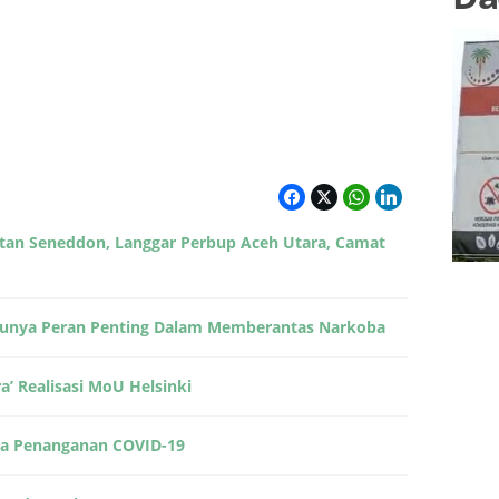
tan Seneddon, Langgar Perbup Aceh Utara, Camat
 Punya Peran Penting Dalam Memberantas Narkoba
Komandan Brigade PII Aceh ‘Buka Suara’ Realisasi MoU Helsinki
rta Penanganan COVID-19