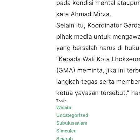
pada kondisi mental ataupun
kata Ahmad Mirza.
Selain itu, Koordinator Gar
pihak media untuk mengawal
yang bersalah harus di huk
“Kepada Wali Kota Lhokseu
(GMA) meminta, jika ini ter
langkah tegas serta member
ketua yayasan tersebut,” ha
Topik
Wisata
Uncategorized
Subulussalam
Simeuleu
Sejarah