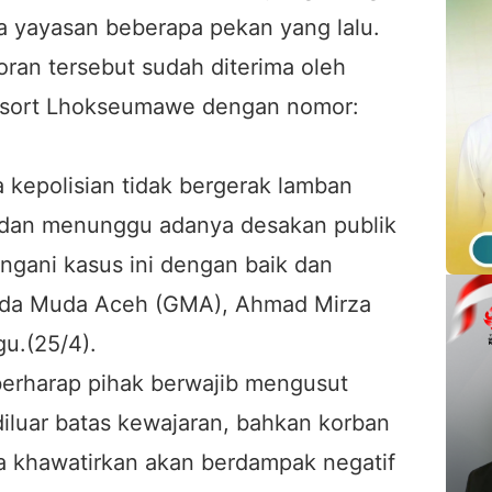
a yayasan beberapa pekan yang lalu.
oran tersebut sudah diterima oleh
esort Lhokseumawe dengan nomor:
 kepolisian tidak bergerak lamban
 dan menunggu adanya desakan publik
gani kasus ini dengan baik dan
arda Muda Aceh (GMA), Ahmad Mirza
u.(25/4).
i berharap pihak berwajib mengusut
 diluar batas kewajaran, bahkan korban
Kita khawatirkan akan berdampak negatif