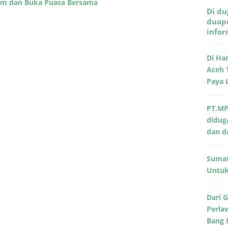
tim dan Buka Puasa Bersama
Di du
duape
info
Di Ha
Aceh 
Paya 
PT.MP
didug
dan d
Sumat
Untuk 
Dari 
Perla
Bang 