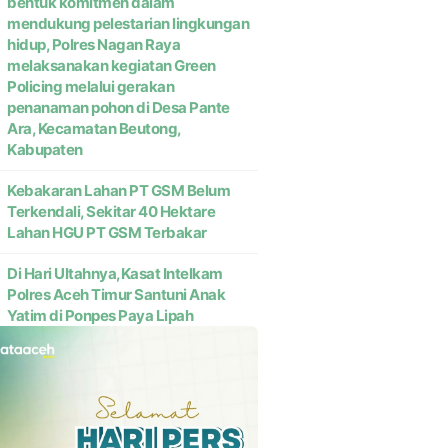
bentuk komitmen dalam
mendukung pelestarian lingkungan
hidup, Polres Nagan Raya
melaksanakan kegiatan Green
Policing melalui gerakan
penanaman pohon di Desa Pante
Ara, Kecamatan Beutong,
Kabupaten
Kebakaran Lahan PT GSM Belum
Terkendali, Sekitar 40 Hektare
Lahan HGU PT GSM Terbakar
Di Hari Ultahnya,Kasat Intelkam
Polres Aceh Timur Santuni Anak
Yatim di Ponpes Paya Lipah