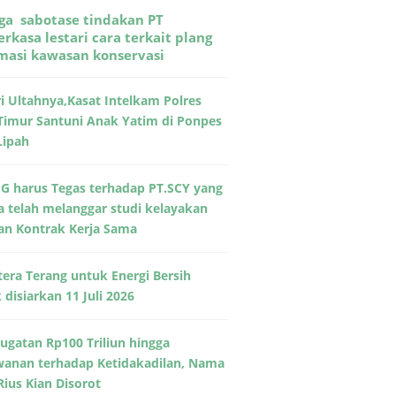
ga sabotase tindakan PT
rkasa lestari cara terkait plang
rmasi kawasan konservasi
ri Ultahnya,Kasat Intelkam Polres
Timur Santuni Anak Yatim di Ponpes
Lipah
G harus Tegas terhadap PT.SCY yang
a telah melanggar studi kelayakan
an Kontrak Kerja Sama
era Terang untuk Energi Bersih
disiarkan 11 Juli 2026
Gugatan Rp100 Triliun hingga
wanan terhadap Ketidakadilan, Nama
Rius Kian Disorot