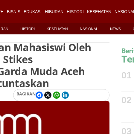
EH
BISNIS
EDUKASI
HIBURAN
HISTORI
KESEHATAN
NASIONA
URAN
HISTORI
KESEHATAN
NASIONAL
NEWS
an Mahasiswi Oleh
Beri
Stikes
Te
Garda Muda Aceh
01
ituntaskan
BAGIKAN
02
03