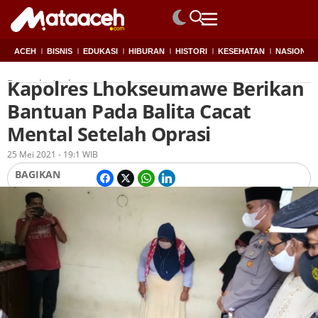
ACEH
BISNIS
EDUKASI
HIBURAN
HISTORI
KESEHATAN
NASIONAL
Kapolres Lhokseumawe Berikan
Beranda
Aceh
Bantuan Pada Balita Cacat
Mental Setelah Oprasi
Oleh
Redaksi
25 Mei 2021 - 19:1 WIB
BAGIKAN