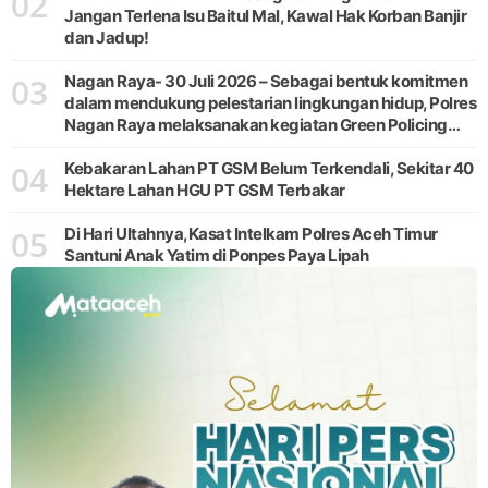
02
Jangan Terlena Isu Baitul Mal, Kawal Hak Korban Banjir
dan Jadup!
03
Nagan Raya- 30 Juli 2026 – Sebagai bentuk komitmen
dalam mendukung pelestarian lingkungan hidup, Polres
Nagan Raya melaksanakan kegiatan Green Policing
melalui gerakan penanaman pohon di Desa Pante Ara,
04
Kecamatan Beutong, Kabupaten
Kebakaran Lahan PT GSM Belum Terkendali, Sekitar 40
Hektare Lahan HGU PT GSM Terbakar
05
Di Hari Ultahnya,Kasat Intelkam Polres Aceh Timur
Santuni Anak Yatim di Ponpes Paya Lipah