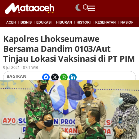
ACEH
BISNIS
EDUKASI
HIBURAN
HISTORI
KESEHATAN
NASIONAL
Kapolres Lhokseumawe
Beranda
Aceh
Bersama Dandim 0103/Aut
Tinjau Lokasi Vaksinasi di PT PIM
Oleh
Redaksi
9 Jul 2021 - 07:1 WIB
BAGIKAN