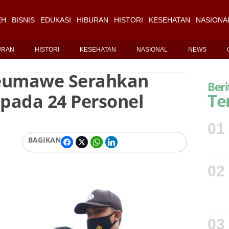
EH
BISNIS
EDUKASI
HIBURAN
HISTORI
KESEHATAN
NASIONA
URAN
HISTORI
KESEHATAN
NASIONAL
NEWS
seumawe Serahkan
Beri
pada 24 Personel
Te
01
BAGIKAN
02
03