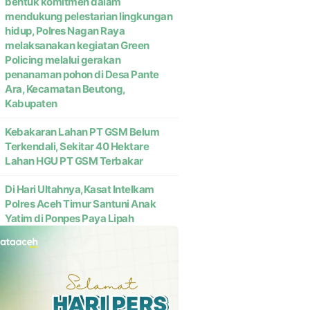
bentuk komitmen dalam
mendukung pelestarian lingkungan
hidup, Polres Nagan Raya
melaksanakan kegiatan Green
Policing melalui gerakan
penanaman pohon di Desa Pante
Ara, Kecamatan Beutong,
Kabupaten
Kebakaran Lahan PT GSM Belum
Terkendali, Sekitar 40 Hektare
Lahan HGU PT GSM Terbakar
Di Hari Ultahnya,Kasat Intelkam
Polres Aceh Timur Santuni Anak
Yatim di Ponpes Paya Lipah