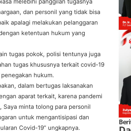
 biasa melebihi panggilan tugasnya
argaan, dan personil yang tidak bisa
aik apalagi melakukan pelanggaran
i dengan ketentuan hukum yang
n tugas pokok, polisi tentunya juga
an tugas khususnya terkait covid-19
an penegakan hukum.
lupakan, dalam bertugas laksanakan
engan aparat terkait, karena pandemi
t, Saya minta tolong para personil
ugaran untuk mengantisipasi dan
Beri
Da
laran Covid-19” ungkapnya.