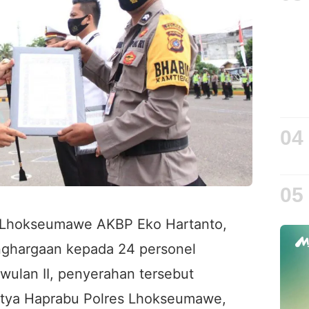
04
05
Lhokseumawe AKBP Eko Hartanto,
nghargaan kepada 24 personel
riwulan II, penyerahan tersebut
atya Haprabu Polres Lhokseumawe,