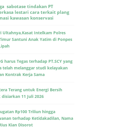
ga sabotase tindakan PT
rkasa lestari cara terkait plang
rmasi kawasan konservasi
ri Ultahnya,Kasat Intelkam Polres
Timur Santuni Anak Yatim di Ponpes
Lipah
G harus Tegas terhadap PT.SCY yang
a telah melanggar studi kelayakan
an Kontrak Kerja Sama
era Terang untuk Energi Bersih
disiarkan 11 Juli 2026
Gugatan Rp100 Triliun hingga
wanan terhadap Ketidakadilan, Nama
Rius Kian Disorot