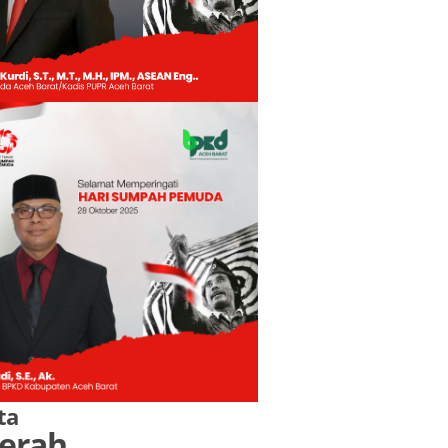
ta
erah