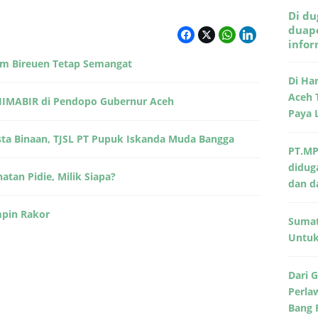
Di du
duape
info
im Bireuen Tetap Semangat
Di Ha
Aceh 
HIMABIR di Pendopo Gubernur Aceh
Paya 
sta Binaan, TJSL PT Pupuk Iskanda Muda Bangga
PT.MP
didug
atan Pidie, Milik Siapa?
dan d
mpin Rakor
Sumat
Untuk 
Dari 
Perla
Bang 