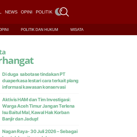
L
NEWS
OPINI
POLITIK DAN HUKUM
WISATA
OPINI
POLITIK DAN HUKUM
WISATA
ta
rhangat
Di duga sabotase tindakan PT
duaperkasa lestari cara terkait plang
informasi kawasan konservasi
Aktivis HAM dan Tim Investigasi:
Warga Aceh Timur Jangan Terlena
Isu Baitul Mal, Kawal Hak Korban
Banjir dan Jadup!
Nagan Raya- 30 Juli 2026 – Sebagai