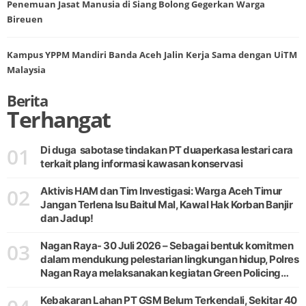
Penemuan Jasat Manusia di Siang Bolong Gegerkan Warga
Bireuen
Kampus YPPM Mandiri Banda Aceh Jalin Kerja Sama dengan UiTM
Malaysia
Berita
Terhangat
01
Di duga sabotase tindakan PT duaperkasa lestari cara
terkait plang informasi kawasan konservasi
02
Aktivis HAM dan Tim Investigasi: Warga Aceh Timur
Jangan Terlena Isu Baitul Mal, Kawal Hak Korban Banjir
dan Jadup!
03
Nagan Raya- 30 Juli 2026 – Sebagai bentuk komitmen
dalam mendukung pelestarian lingkungan hidup, Polres
Nagan Raya melaksanakan kegiatan Green Policing
melalui gerakan penanaman pohon di Desa Pante Ara,
Kecamatan Beutong, Kabupaten
Kebakaran Lahan PT GSM Belum Terkendali, Sekitar 40