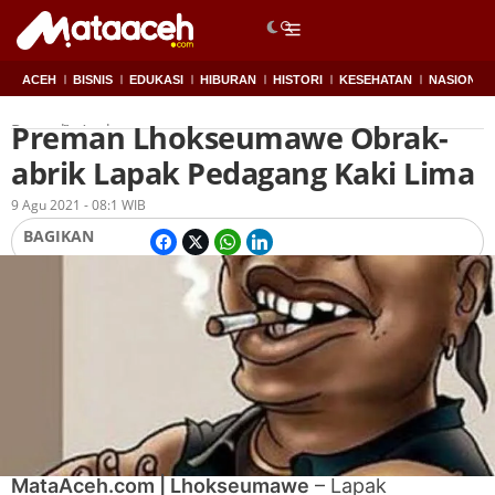
ACEH
BISNIS
EDUKASI
HIBURAN
HISTORI
KESEHATAN
NASIONAL
Preman Lhokseumawe Obrak-
Beranda
Aceh
abrik Lapak Pedagang Kaki Lima
Oleh
Redaksi
9 Agu 2021 - 08:1 WIB
BAGIKAN
MataAceh.com | Lhokseumawe
– Lapak