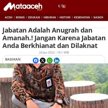
ACEH
BISNIS
EDUKASI
HIBURAN
HISTORI
KESEHATAN
NASIONAL
Jabatan Adalah Anugrah dan
Beranda
Opini
Amanah.! Jangan Karena Jabatan
Anda Berkhianat dan Dilaknat
Oleh
Redaksi
24 Jan 2022 - 16:1 WIB
BAGIKAN