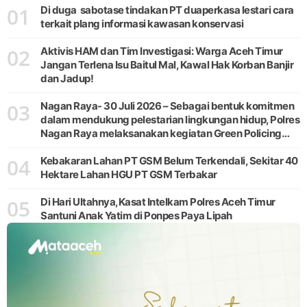
01
Di duga sabotase tindakan PT duaperkasa lestari cara
terkait plang informasi kawasan konservasi
02
Aktivis HAM dan Tim Investigasi: Warga Aceh Timur
Jangan Terlena Isu Baitul Mal, Kawal Hak Korban Banjir
dan Jadup!
03
Nagan Raya- 30 Juli 2026 – Sebagai bentuk komitmen
dalam mendukung pelestarian lingkungan hidup, Polres
Nagan Raya melaksanakan kegiatan Green Policing
melalui gerakan penanaman pohon di Desa Pante Ara,
04
Kecamatan Beutong, Kabupaten
Kebakaran Lahan PT GSM Belum Terkendali, Sekitar 40
Hektare Lahan HGU PT GSM Terbakar
05
Di Hari Ultahnya,Kasat Intelkam Polres Aceh Timur
Santuni Anak Yatim di Ponpes Paya Lipah