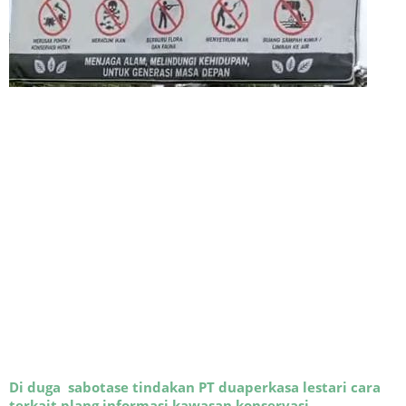
Di duga sabotase tindakan PT duaperkasa lestari cara
terkait plang informasi kawasan konservasi