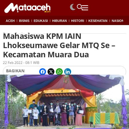
ACEH
BISNIS
EDUKASI
HIBURAN
HISTORI
KESEHATAN
NASIONAL
Mahasiswa KPM IAIN
Beranda
Aceh
Lhokseumawe Gelar MTQ Se –
Kecamatan Muara Dua
Oleh
Redaksi
22 Feb 2022 - 08:1 WIB
BAGIKAN