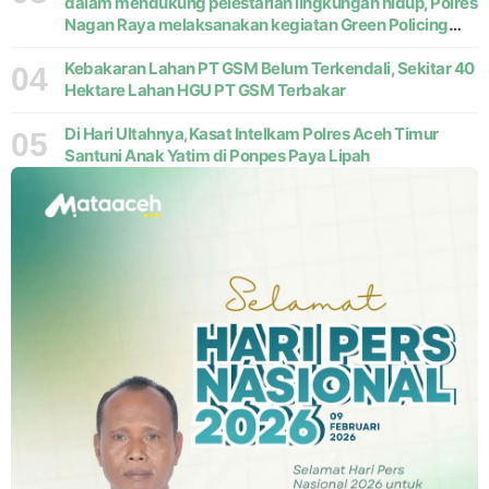
dalam mendukung pelestarian lingkungan hidup, Polres
Nagan Raya melaksanakan kegiatan Green Policing
melalui gerakan penanaman pohon di Desa Pante Ara,
Kecamatan Beutong, Kabupaten
Kebakaran Lahan PT GSM Belum Terkendali, Sekitar 40
04
Hektare Lahan HGU PT GSM Terbakar
Di Hari Ultahnya,Kasat Intelkam Polres Aceh Timur
05
Santuni Anak Yatim di Ponpes Paya Lipah