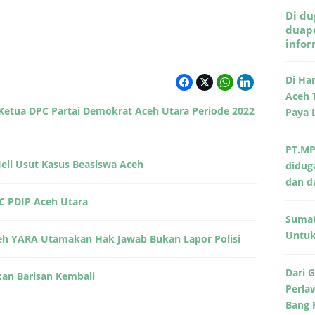
Di du
duape
info
Di Ha
Aceh 
i Ketua DPC Partai Demokrat Aceh Utara Periode 2022
Paya 
PT.MP
Jeli Usut Kasus Beasiswa Aceh
didug
dan d
C PDIP Aceh Utara
Sumat
Untuk 
ceh YARA Utamakan Hak Jawab Bukan Lapor Polisi
Dari 
an Barisan Kembali
Perla
Bang 