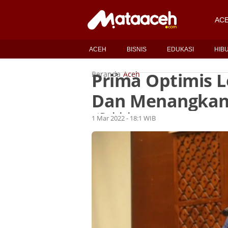
AC
ACEH
BISNIS
EDUKASI
HIB
Prima Optimis L
Beranda
Aceh
Dan Menangkan
Redaksi
Oleh
1 Mar 2022 - 18:1 WIB