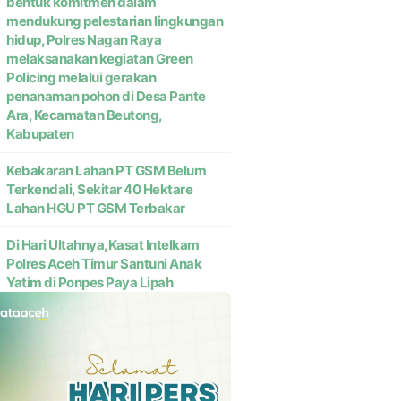
bentuk komitmen dalam
mendukung pelestarian lingkungan
hidup, Polres Nagan Raya
melaksanakan kegiatan Green
Policing melalui gerakan
penanaman pohon di Desa Pante
Ara, Kecamatan Beutong,
Kabupaten
Kebakaran Lahan PT GSM Belum
Terkendali, Sekitar 40 Hektare
Lahan HGU PT GSM Terbakar
Di Hari Ultahnya,Kasat Intelkam
Polres Aceh Timur Santuni Anak
Yatim di Ponpes Paya Lipah