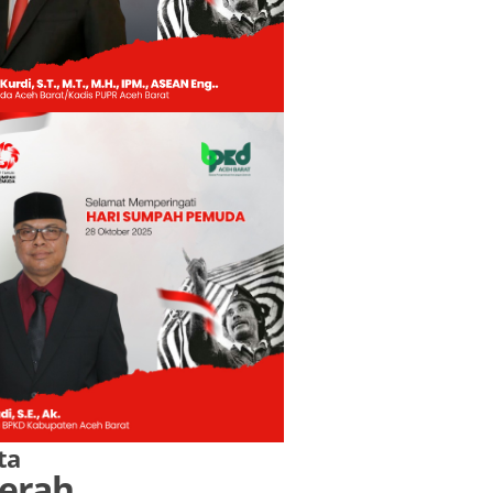
ta
erah