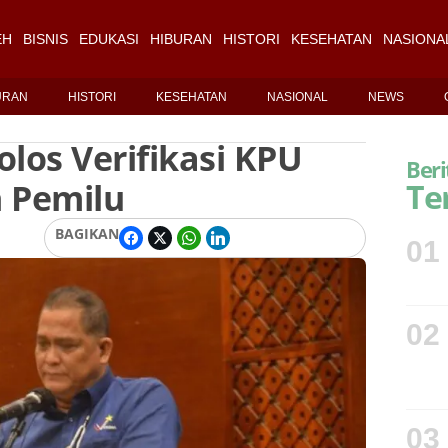
EH
BISNIS
EDUKASI
HIBURAN
HISTORI
KESEHATAN
NASIONA
URAN
HISTORI
KESEHATAN
NASIONAL
NEWS
olos Verifikasi KPU
Beri
 Pemilu
Te
BAGIKAN
01
02
03