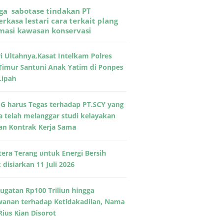
ga sabotase tindakan PT
rkasa lestari cara terkait plang
rmasi kawasan konservasi
ri Ultahnya,Kasat Intelkam Polres
Timur Santuni Anak Yatim di Ponpes
Lipah
G harus Tegas terhadap PT.SCY yang
a telah melanggar studi kelayakan
an Kontrak Kerja Sama
era Terang untuk Energi Bersih
disiarkan 11 Juli 2026
Gugatan Rp100 Triliun hingga
wanan terhadap Ketidakadilan, Nama
Rius Kian Disorot