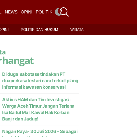
L
NEWS
OPINI
POLITIK DAN HUKUM
WISATA
OPINI
POLITIK DAN HUKUM
WISATA
ta
rhangat
Di duga sabotase tindakan PT
duaperkasa lestari cara terkait plang
informasi kawasan konservasi
Aktivis HAM dan Tim Investigasi:
Warga Aceh Timur Jangan Terlena
Isu Baitul Mal, Kawal Hak Korban
Banjir dan Jadup!
Nagan Raya- 30 Juli 2026 – Sebagai