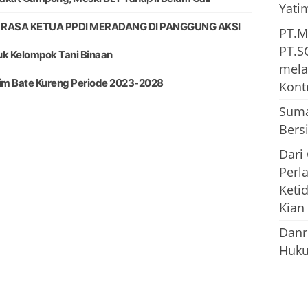
Yati
UK RASA KETUA PPDI MERADANG DI PANGGUNG AKSI
PT.M
PT.S
uk Kelompok Tani Binaan
mela
im Bate Kureng Periode 2023-2028
Kont
Suma
Bersi
Dari
Perl
Keti
Kian
Danr
Huku