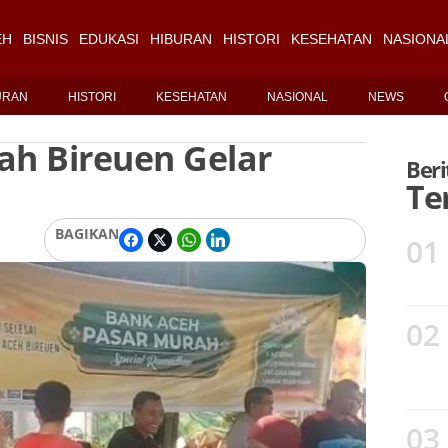
EH
BISNIS
EDUKASI
HIBURAN
HISTORI
KESEHATAN
NASIONA
URAN
HISTORI
KESEHATAN
NASIONAL
NEWS
ah Bireuen Gelar
Beri
Te
BAGIKAN
01
02
03