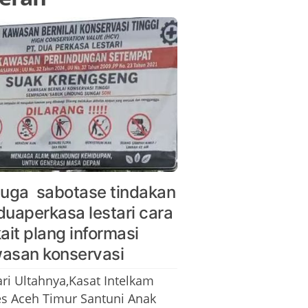
duga sabotase tindakan
duaperkasa lestari cara
kait plang informasi
asan konservasi
ari Ultahnya,Kasat Intelkam
es Aceh Timur Santuni Anak