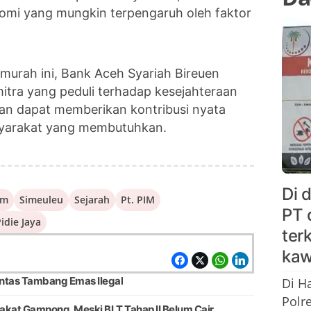
omi yang mungkin terpengaruh oleh faktor
murah ini, Bank Aceh Syariah Bireuen
tra yang peduli terhadap kesejahteraan
dan dapat memberikan kontribusi nyata
yarakat yang membutuhkan.
Di 
am
Simeuleu
Sejarah
Pt. PIM
PT 
idie Jaya
ter
kaw
ntas Tambang Emas Ilegal
Di H
Polr
akat Gampong, Meski BLT Tahap II Belum Cair