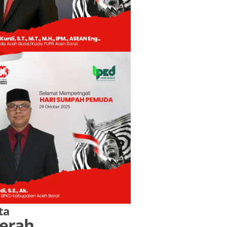
ta
erah