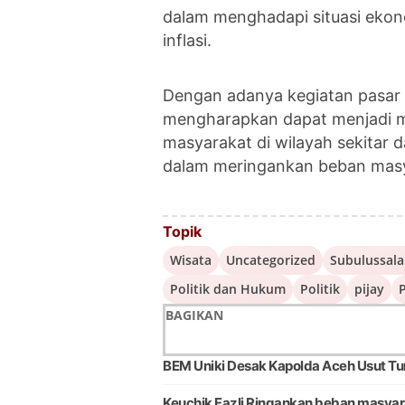
dalam menghadapi situasi ekon
inflasi.
Dengan adanya kegiatan pasar 
mengharapkan dapat menjadi mi
masyarakat di wilayah sekitar 
dalam meringankan beban mas
Topik
Wisata
Uncategorized
Subulussal
Politik dan Hukum
Politik
pijay
P
BAGIKAN
BEM Uniki Desak Kapolda Aceh Usut Tu
Keuchik Fazli Ringankan beban masyar