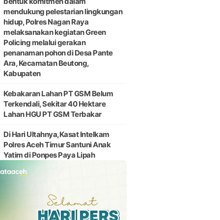
bentuk komitmen dalam
mendukung pelestarian lingkungan
hidup, Polres Nagan Raya
melaksanakan kegiatan Green
Policing melalui gerakan
penanaman pohon di Desa Pante
Ara, Kecamatan Beutong,
Kabupaten
Kebakaran Lahan PT GSM Belum
Terkendali, Sekitar 40 Hektare
Lahan HGU PT GSM Terbakar
Di Hari Ultahnya,Kasat Intelkam
Polres Aceh Timur Santuni Anak
Yatim di Ponpes Paya Lipah