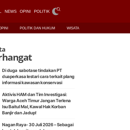
L
NEWS
OPINI
POLITIK DAN HUKUM
WISATA
OPINI
POLITIK DAN HUKUM
WISATA
ta
rhangat
Di duga sabotase tindakan PT
duaperkasa lestari cara terkait plang
informasi kawasan konservasi
Aktivis HAM dan Tim Investigasi:
Warga Aceh Timur Jangan Terlena
Isu Baitul Mal, Kawal Hak Korban
Banjir dan Jadup!
Nagan Raya- 30 Juli 2026 – Sebagai