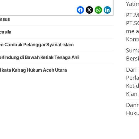
Yati
PT.M
imsus
PT.S
mela
casila
Kont
 Cambuk Pelanggar Syariat Islam
Suma
rlindung di Bawah Ketiak Tenaga Ahli
Bersi
Dari
ini kata Kabag Hukum Aceh Utara
Perl
Keti
Kian
Danr
Huku