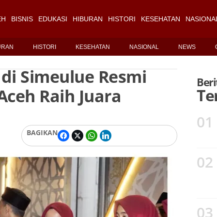
EH
BISNIS
EDUKASI
HIBURAN
HISTORI
KESEHATAN
NASIONA
URAN
HISTORI
KESEHATAN
NASIONAL
NEWS
di Simeulue Resmi
Beri
Aceh Raih Juara
Te
01
BAGIKAN
02
03