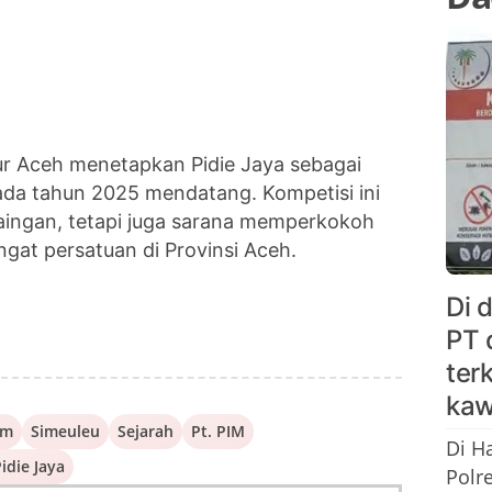
ur Aceh menetapkan Pidie Jaya sebagai
da tahun 2025 mendatang. Kompetisi ini
saingan, tetapi juga sarana memperkokoh
ngat persatuan di Provinsi Aceh.
Di 
PT 
ter
kaw
am
Simeuleu
Sejarah
Pt. PIM
Di H
idie Jaya
Polr