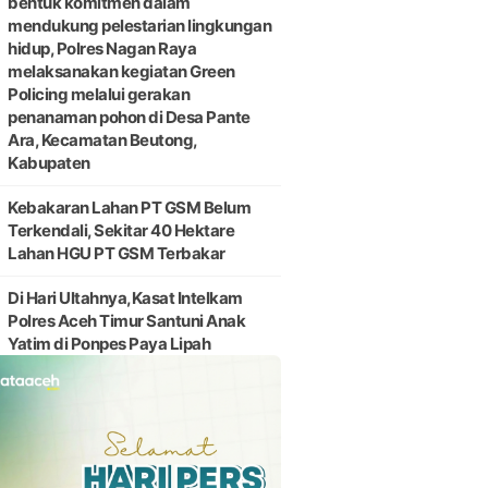
bentuk komitmen dalam
mendukung pelestarian lingkungan
hidup, Polres Nagan Raya
melaksanakan kegiatan Green
Policing melalui gerakan
penanaman pohon di Desa Pante
Ara, Kecamatan Beutong,
Kabupaten
Kebakaran Lahan PT GSM Belum
Terkendali, Sekitar 40 Hektare
Lahan HGU PT GSM Terbakar
Di Hari Ultahnya,Kasat Intelkam
Polres Aceh Timur Santuni Anak
Yatim di Ponpes Paya Lipah