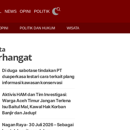
L
NEWS
OPINI
POLITIK DAN HUKUM
WISATA
OPINI
POLITIK DAN HUKUM
WISATA
ta
rhangat
Di duga sabotase tindakan PT
duaperkasa lestari cara terkait plang
informasi kawasan konservasi
Aktivis HAM dan Tim Investigasi:
Warga Aceh Timur Jangan Terlena
Isu Baitul Mal, Kawal Hak Korban
Banjir dan Jadup!
Nagan Raya- 30 Juli 2026 – Sebagai