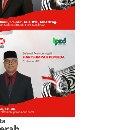
ta
erah