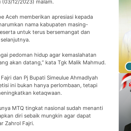
gu (03/12/2023) malam.
oe Aceh memberikan apresiasi kepada
gharumkan nama kabupaten masing-
peserta untuk terus bersemangat dan
selanjutnya.
ebagai pedoman hidup agar kemaslahatan
ang akan datang,” kata Tgk Malik Mahmud.
 Fajri dan Pj Bupati Simeulue Ahmadlyah
si ini bukan hanya perlombaan, tetapi
meningkatkan ketaqwaan.
tunya MTQ tingkat nasional sudah menanti
apkan diri sebaik mungkin agar dapat
 Zahrol Fajri.