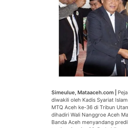
Simeulue, Mataaceh.com |
Pej
diwakili oleh Kadis Syariat Isl
MTQ Aceh ke-36 di Tribun Utam
dihadiri Wali Nanggroe Aceh M
Banda Aceh menyandang predika