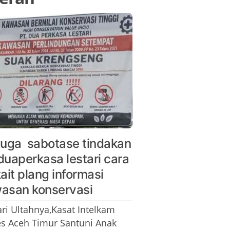
duga sabotase tindakan
duaperkasa lestari cara
kait plang informasi
asan konservasi
ari Ultahnya,Kasat Intelkam
es Aceh Timur Santuni Anak