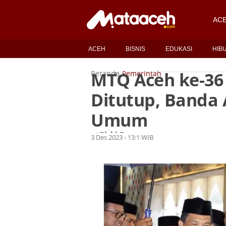
AC
ACEH
BISNIS
EDUKASI
HIB
MTQ Aceh ke-36 
Beranda
Pemerintah
Ditutup, Banda 
Umum
Rizki Fauzan
Oleh
3 Des 2023 - 13:1 WIB