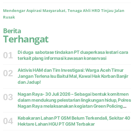
Mendengar Aspirasi Masyarakat, Tenaga Ahli HRD Tinjau Jalan
Rusak
Berita
Terhangat
Di duga sabotase tindakan PT duaperkasa lestari cara
01
terkait plang informasi kawasan konservasi
Aktivis HAM dan Tim Investigasi: Warga Aceh Timur
02
Jangan Terlena Isu Baitul Mal, Kawal Hak Korban Banjir
dan Jadup!
Nagan Raya- 30 Juli 2026 – Sebagai bentuk komitmen
03
dalam mendukung pelestarian lingkungan hidup, Polres
Nagan Raya melaksanakan kegiatan Green Policing
melalui gerakan penanaman pohon di Desa Pante Ara,
Kecamatan Beutong, Kabupaten
Kebakaran Lahan PT GSM Belum Terkendali, Sekitar 40
04
Hektare Lahan HGU PT GSM Terbakar