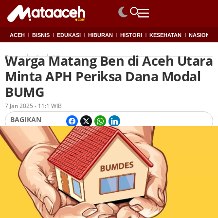
ACEH
BISNIS
EDUKASI
HIBURAN
HISTORI
KESEHATAN
NASIONAL
Warga Matang Ben di Aceh Utara
Beranda
Aceh Utara
Minta APH Periksa Dana Modal
BUMG
Oleh
Redaksi
7 Jan 2025 - 11:1 WIB
BAGIKAN