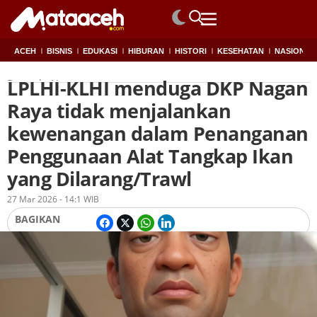
ACEH
BISNIS
EDUKASI
HIBURAN
HISTORI
KESEHATAN
NASIONAL
LPLHI-KLHI menduga DKP Nagan
Beranda
Nagan raya
Raya tidak menjalankan
kewenangan dalam ‎Penanganan
Penggunaan Alat Tangkap Ikan
yang Dilarang/Trawl
Oleh
Lukman
27 Mar 2026 - 14:1 WIB
BAGIKAN