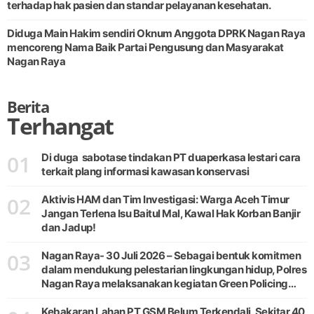
terhadap hak pasien dan standar pelayanan kesehatan.
Diduga Main Hakim sendiri Oknum Anggota DPRK Nagan Raya
mencoreng Nama Baik Partai Pengusung dan Masyarakat
Nagan Raya
Berita
Terhangat
01
Di duga sabotase tindakan PT duaperkasa lestari cara
terkait plang informasi kawasan konservasi
02
Aktivis HAM dan Tim Investigasi: Warga Aceh Timur
Jangan Terlena Isu Baitul Mal, Kawal Hak Korban Banjir
dan Jadup!
03
Nagan Raya- 30 Juli 2026 – Sebagai bentuk komitmen
dalam mendukung pelestarian lingkungan hidup, Polres
Nagan Raya melaksanakan kegiatan Green Policing
melalui gerakan penanaman pohon di Desa Pante Ara,
Kecamatan Beutong, Kabupaten
Kebakaran Lahan PT GSM Belum Terkendali, Sekitar 40