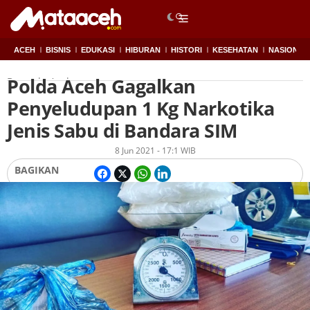
ACEH
BISNIS
EDUKASI
HIBURAN
HISTORI
KESEHATAN
NASIONAL
Polda Aceh Gagalkan
Beranda
Aceh
Penyeludupan 1 Kg Narkotika
Jenis Sabu di Bandara SIM
Oleh
Redaksi
8 Jun 2021 - 17:1 WIB
BAGIKAN