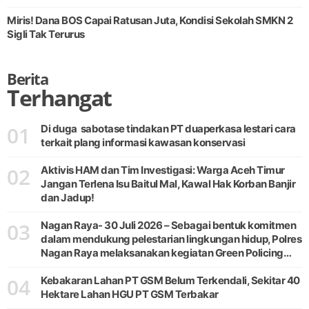
Miris! Dana BOS Capai Ratusan Juta, Kondisi Sekolah SMKN 2
Sigli Tak Terurus
Berita
Terhangat
01
Di duga sabotase tindakan PT duaperkasa lestari cara
terkait plang informasi kawasan konservasi
02
Aktivis HAM dan Tim Investigasi: Warga Aceh Timur
Jangan Terlena Isu Baitul Mal, Kawal Hak Korban Banjir
dan Jadup!
03
Nagan Raya- 30 Juli 2026 – Sebagai bentuk komitmen
dalam mendukung pelestarian lingkungan hidup, Polres
Nagan Raya melaksanakan kegiatan Green Policing
melalui gerakan penanaman pohon di Desa Pante Ara,
04
Kecamatan Beutong, Kabupaten
Kebakaran Lahan PT GSM Belum Terkendali, Sekitar 40
Hektare Lahan HGU PT GSM Terbakar