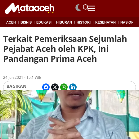
ACEH
BISNIS
EDUKASI
HIBURAN
HISTORI
KESEHATAN
NASIONAL
Terkait Pemeriksaan Sejumlah
Beranda
Aceh
Pejabat Aceh oleh KPK, Ini
Pandangan Prima Aceh
Oleh
Redaksi
24 Jun 2021 - 15:1 WIB
BAGIKAN