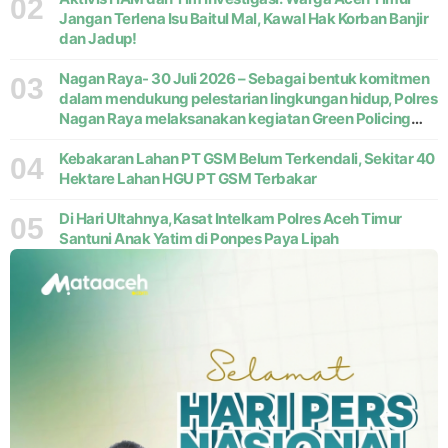
02
Jangan Terlena Isu Baitul Mal, Kawal Hak Korban Banjir
dan Jadup!
Nagan Raya- 30 Juli 2026 – Sebagai bentuk komitmen
03
dalam mendukung pelestarian lingkungan hidup, Polres
Nagan Raya melaksanakan kegiatan Green Policing
melalui gerakan penanaman pohon di Desa Pante Ara,
Kecamatan Beutong, Kabupaten
Kebakaran Lahan PT GSM Belum Terkendali, Sekitar 40
04
Hektare Lahan HGU PT GSM Terbakar
Di Hari Ultahnya,Kasat Intelkam Polres Aceh Timur
05
Santuni Anak Yatim di Ponpes Paya Lipah